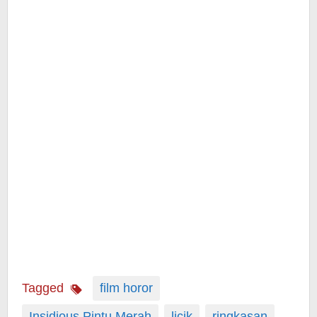
Tagged
film horor
Insidious Pintu Merah
licik
ringkasan