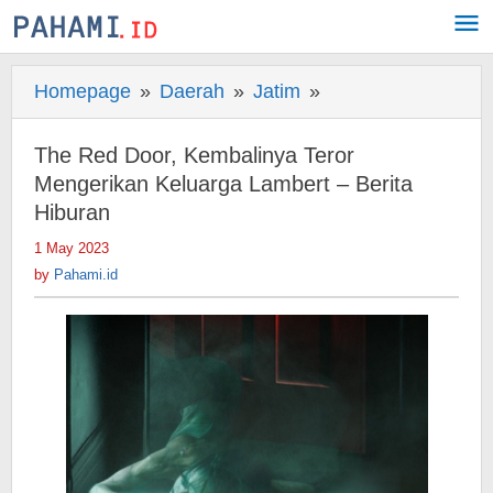
Skip
to
content
Homepage
»
Daerah
»
Jatim
»
The
Red
Door,
The Red Door, Kembalinya Teror
Kembalinya
Mengerikan Keluarga Lambert – Berita
Teror
Hiburan
Mengerikan
1 May 2023
by
Keluarga
Pahami.id
by
Pahami.id
Lambert
-
Berita
Hiburan