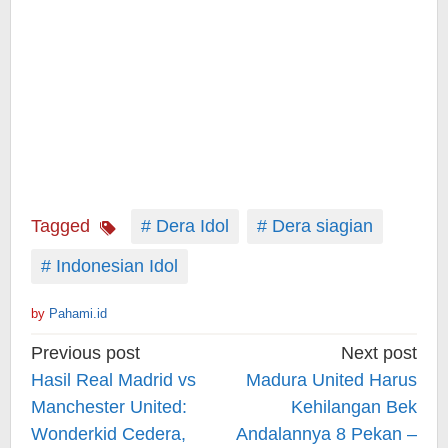
Tagged
# Dera Idol
# Dera siagian
# Indonesian Idol
by
Pahami.id
Post
Previous post
Next post
navigation
Hasil Real Madrid vs
Madura United Harus
Manchester United:
Kehilangan Bek
Wonderkid Cedera,
Andalannya 8 Pekan –