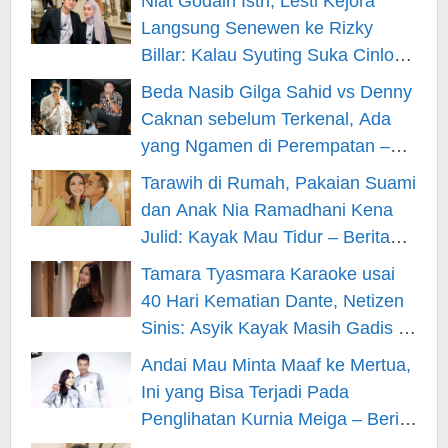
Niat Godain Istri, Lesti Kejora
Langsung Senewen ke Rizky
Billar: Kalau Syuting Suka Cinlok?
– Berita Hiburan
Beda Nasib Gilga Sahid vs Denny
Caknan sebelum Terkenal, Ada
yang Ngamen di Perempatan –
Berita Hiburan
Tarawih di Rumah, Pakaian Suami
dan Anak Nia Ramadhani Kena
Julid: Kayak Mau Tidur – Berita
Hiburan
Tamara Tyasmara Karaoke usai
40 Hari Kematian Dante, Netizen
Sinis: Asyik Kayak Masih Gadis –
Berita Hiburan
Andai Mau Minta Maaf ke Mertua,
Ini yang Bisa Terjadi Pada
Penglihatan Kurnia Meiga – Berita
Hiburan