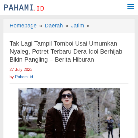
Skip
to
content
Homepage
»
Daerah
»
Jatim
»
Tak
Lagi
Tampil
Tak Lagi Tampil Tomboi Usai Umumkan
Tomboi
Nyaleg, Potret Terbaru Dera Idol Berhijab
Usai
Bikin Pangling – Berita Hiburan
Umumkan
27 July 2023
by
Nyaleg,
Pahami.id
by
Pahami.id
Potret
Terbaru
Dera
Idol
Berhijab
Bikin
Pangling