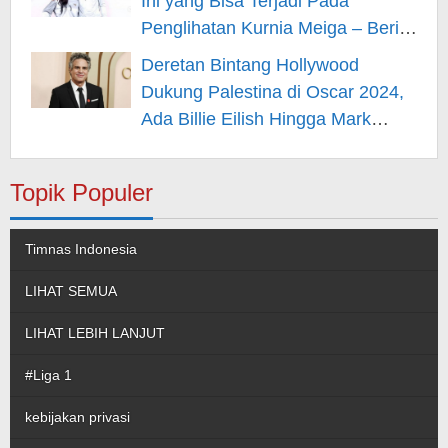
Ini yang Bisa Terjadi Pada
Penglihatan Kurnia Meiga – Berita
Hiburan
Deretan Bintang Hollywood
Dukung Palestina di Oscar 2024,
Ada Billie Eilish Hingga Mark
Rufallo – Berita Hiburan
Topik Populer
Timnas Indonesia
LIHAT SEMUA
LIHAT LEBIH LANJUT
#Liga 1
kebijakan privasi