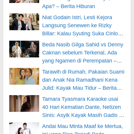
Apa? – Berita Hiburan
Niat Godain Istri, Lesti Kejora
Langsung Senewen ke Rizky
Billar: Kalau Syuting Suka Cinlok?
– Berita Hiburan
Beda Nasib Gilga Sahid vs Denny
Caknan sebelum Terkenal, Ada
yang Ngamen di Perempatan –
Berita Hiburan
Tarawih di Rumah, Pakaian Suami
dan Anak Nia Ramadhani Kena
Julid: Kayak Mau Tidur – Berita
Hiburan
Tamara Tyasmara Karaoke usai
40 Hari Kematian Dante, Netizen
Sinis: Asyik Kayak Masih Gadis –
Berita Hiburan
Andai Mau Minta Maaf ke Mertua,