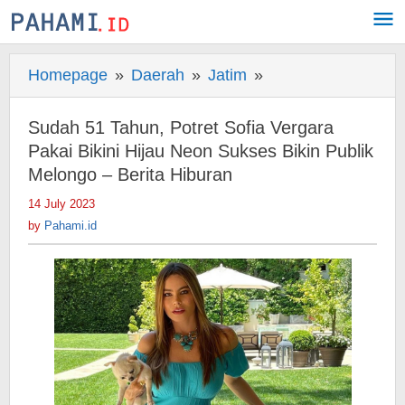
Skip
to
content
Homepage
»
Daerah
»
Jatim
»
Sudah
51
Tahun,
Sudah 51 Tahun, Potret Sofia Vergara
Potret
Pakai Bikini Hijau Neon Sukses Bikin Publik
Sofia
Melongo – Berita Hiburan
Vergara
14 July 2023
by
Pakai
Pahami.id
by
Pahami.id
Bikini
Hijau
Neon
Sukses
Bikin
Publik
Melongo