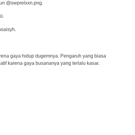
akun @swprelxxn.png.
i.
nsaisyh.
rena gaya hidup dugemnya. Pengaruh yang biasa
tif karena gaya busananya yang terlalu kasar.