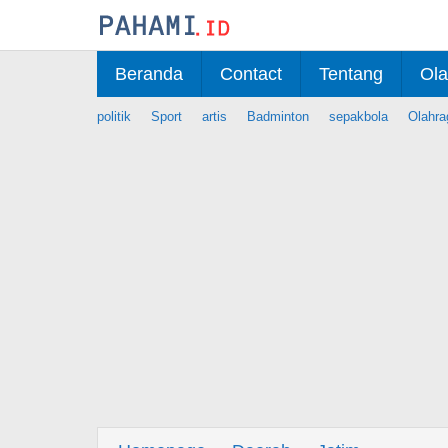
Skip
to
content
Beranda
Contact
Tentang
Ola
politik
Sport
artis
Badminton
sepakbola
Olahra