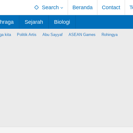
Search
Beranda
Contact
T
hraga
Sejarah
Biologi
ga kita
Politik Artis
Abu Sayyaf
ASEAN Games
Rohingya