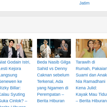
Jatim
Niat Godain Istri,
Beda Nasib Gilga
Tarawih di
Lesti Kejora
Sahid vs Denny
Rumah, Pakaia
Langsung
Caknan sebelum
Suami dan Anak
Senewen ke
Terkenal, Ada
Nia Ramadhani
Rizky Billar:
yang Ngamen di
Kena Julid:
Kalau Syuting
Perempatan –
Kayak Mau Tidu
Suka Cinlok? –
Berita Hiburan
– Berita Hiburan