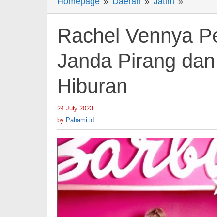
Homepage
»
Daerah
»
Jatim
»
Rachel
Vennya
Pede
Rachel Vennya Pe
Sebut
Dirinya
Janda Pirang dan 
Barbie
Hiburan
Janda
Pirang
dan
24 July 2023
by
Pahami.id
Agak
by
Pahami.id
Gila
-
Berita
Hiburan