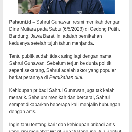
Menduda
-
Berita
Pahami.id –
Sahrul Gunawan resmi menikah dengan
Hiburan
Dine Mutiara pada Sabtu (6/5/2023) di Gedong Putih,
Bandung, Jawa Barat. Ini adalah pernikahan
keduanya setelah tujuh tahun menjanda.
Tentu publik sudah tidak asing lagi dengan nama
Sahrul Gunawan. Sebelum terjun ke dunia politik
seperti sekarang, Sahrul adalah aktor yang populer
berkat perannya di
Pernikahan dini
.
Kehidupan pribadi Sahrul Gunawan juga tak kalah
menarik. Sebelum menikah dan bercerai, Sahrul
sempat dikabarkan beberapa kali menjalin hubungan
dengan artis.
Ingin tahu tentang karir dan kehidupan pribadi artis
yang kini menjabat Wakil Bupati Bandung itu? Berikut