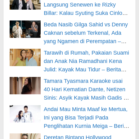
Langsung Senewen ke Rizky
Billar: Kalau Syuting Suka Cinlok?
– Berita Hiburan
Beda Nasib Gilga Sahid vs Denny
Caknan sebelum Terkenal, Ada
yang Ngamen di Perempatan –
Berita Hiburan
Tarawih di Rumah, Pakaian Suami
dan Anak Nia Ramadhani Kena
Julid: Kayak Mau Tidur – Berita
Hiburan
Tamara Tyasmara Karaoke usai
40 Hari Kematian Dante, Netizen
Sinis: Asyik Kayak Masih Gadis –
Berita Hiburan
Andai Mau Minta Maaf ke Mertua,
Ini yang Bisa Terjadi Pada
Penglihatan Kurnia Meiga – Berita
Hiburan
Deretan Bintang Hollywood