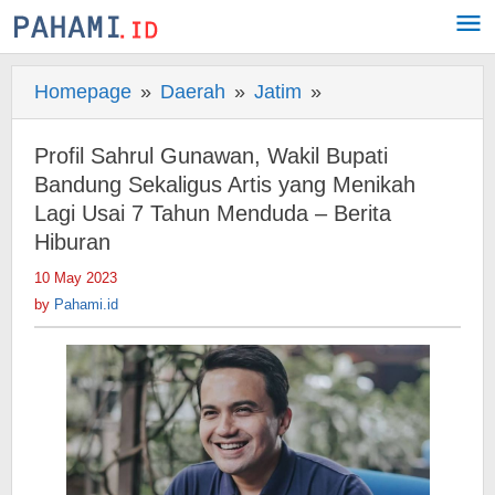
Skip
to
content
Homepage
»
Daerah
»
Jatim
»
Profil
Sahrul
Gunawan,
Profil Sahrul Gunawan, Wakil Bupati
Wakil
Bandung Sekaligus Artis yang Menikah
Bupati
Lagi Usai 7 Tahun Menduda – Berita
Hiburan
Bandung
Sekaligus
10 May 2023
by
Artis
Pahami.id
by
Pahami.id
yang
Menikah
Lagi
Usai
7
Tahun