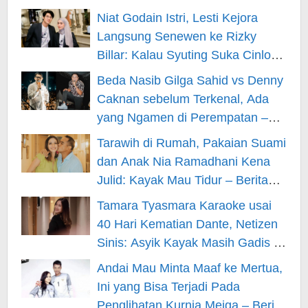
Niat Godain Istri, Lesti Kejora
Langsung Senewen ke Rizky
Billar: Kalau Syuting Suka Cinlok?
– Berita Hiburan
Beda Nasib Gilga Sahid vs Denny
Caknan sebelum Terkenal, Ada
yang Ngamen di Perempatan –
Berita Hiburan
Tarawih di Rumah, Pakaian Suami
dan Anak Nia Ramadhani Kena
Julid: Kayak Mau Tidur – Berita
Hiburan
Tamara Tyasmara Karaoke usai
40 Hari Kematian Dante, Netizen
Sinis: Asyik Kayak Masih Gadis –
Berita Hiburan
Andai Mau Minta Maaf ke Mertua,
Ini yang Bisa Terjadi Pada
Penglihatan Kurnia Meiga – Berita