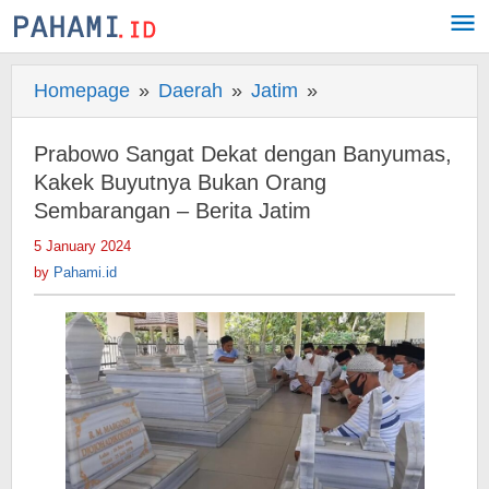
Skip
to
content
Homepage
»
Daerah
»
Jatim
»
Prabowo
Sangat
Dekat
Prabowo Sangat Dekat dengan Banyumas,
dengan
Kakek Buyutnya Bukan Orang
Banyumas,
Sembarangan – Berita Jatim
Kakek
5 January 2024
by
Buyutnya
Pahami.id
by
Pahami.id
Bukan
Orang
Sembarangan
-
Berita
Jatim