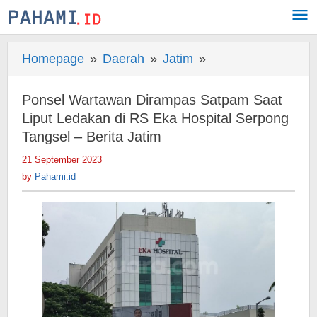
Skip
to
content
Homepage
»
Daerah
»
Jatim
»
Ponsel
Wartawan
Dirampas
Ponsel Wartawan Dirampas Satpam Saat
Satpam
Liput Ledakan di RS Eka Hospital Serpong
Saat
Tangsel – Berita Jatim
Liput
21 September 2023
by
Ledakan
Pahami.id
by
Pahami.id
di
RS
Eka
Hospital
Serpong
Tangsel
-