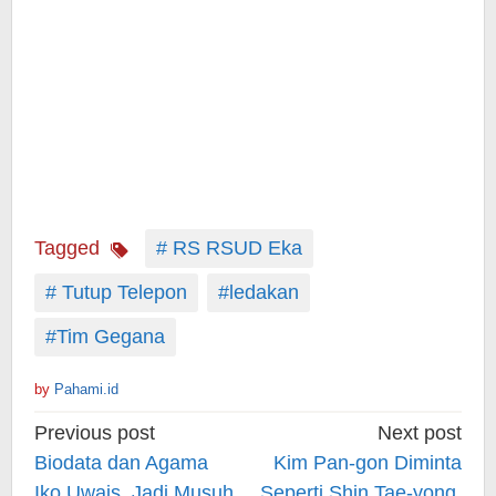
Tagged
# RS RSUD Eka
# Tutup Telepon
#ledakan
#Tim Gegana
by
Pahami.id
Post
Previous post
Next post
navigation
Biodata dan Agama
Kim Pan-gon Diminta
Iko Uwais, Jadi Musuh
Seperti Shin Tae-yong,