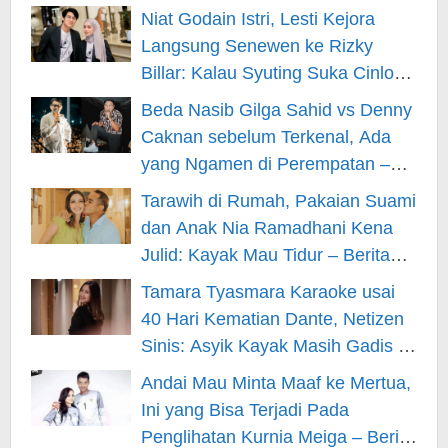
Niat Godain Istri, Lesti Kejora
Langsung Senewen ke Rizky
Billar: Kalau Syuting Suka Cinlok?
– Berita Hiburan
Beda Nasib Gilga Sahid vs Denny
Caknan sebelum Terkenal, Ada
yang Ngamen di Perempatan –
Berita Hiburan
Tarawih di Rumah, Pakaian Suami
dan Anak Nia Ramadhani Kena
Julid: Kayak Mau Tidur – Berita
Hiburan
Tamara Tyasmara Karaoke usai
40 Hari Kematian Dante, Netizen
Sinis: Asyik Kayak Masih Gadis –
Berita Hiburan
Andai Mau Minta Maaf ke Mertua,
Ini yang Bisa Terjadi Pada
Penglihatan Kurnia Meiga – Berita