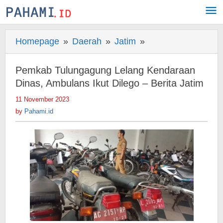
Skip
to
content
Homepage
»
Daerah
»
Jatim
»
Pemkab
Tulungagung
Lelang
Pemkab Tulungagung Lelang Kendaraan
Kendaraan
Dinas, Ambulans Ikut Dilego – Berita Jatim
Dinas,
11 November 2023
by
Ambulans
Pahami.id
by
Pahami.id
Ikut
Dilego
-
Berita
Jatim