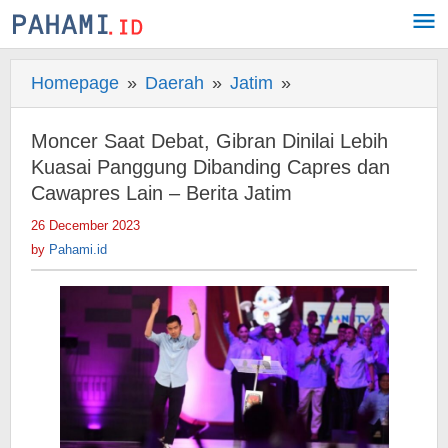
Skip
to
content
Homepage
»
Daerah
»
Jatim
»
Moncer
Saat
Debat,
Moncer Saat Debat, Gibran Dinilai Lebih
Gibran
Kuasai Panggung Dibanding Capres dan
Dinilai
Cawapres Lain – Berita Jatim
Lebih
26 December 2023
by
Kuasai
Pahami.id
by
Pahami.id
Panggung
Dibanding
Capres
dan
Cawapres
Lain
-