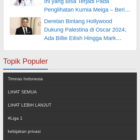
Ini yang Bisa Terjadi Pada
Penglihatan Kurnia Meiga – Berita
Hiburan
Deretan Bintang Hollywood
Dukung Palestina di Oscar 2024,
Ada Billie Eilish Hingga Mark
Rufallo – Berita Hiburan
Topik Populer
Timnas Indonesia
LIHAT SEMUA
LIHAT LEBIH LANJUT
#Liga 1
kebijakan privasi