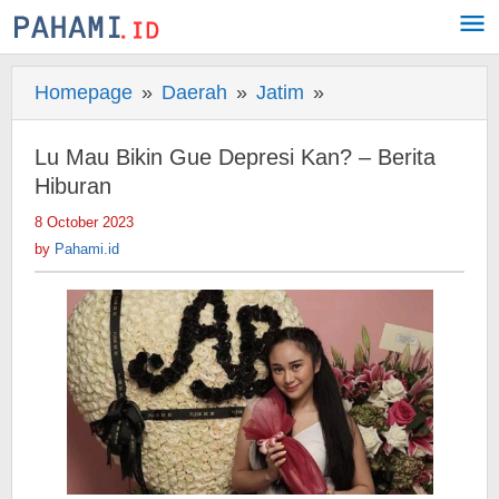
Skip
to
content
Homepage
»
Daerah
»
Jatim
»
Lu
Mau
Bikin
Lu Mau Bikin Gue Depresi Kan? – Berita
Gue
Hiburan
Depresi
8 October 2023
by
Kan?
Pahami.id
by
Pahami.id
-
Berita
Hiburan