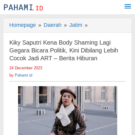
Skip
to
content
Homepage
»
Daerah
»
Jatim
»
Kiky
Saputri
Kena
Kiky Saputri Kena Body Shaming Lagi
Body
Gegara Bicara Politik, Kini Dibilang Lebih
Shaming
Cocok Jadi ART – Berita Hiburan
Lagi
24 December 2023
by
Gegara
Pahami.id
by
Pahami.id
Bicara
Politik,
Kini
Dibilang
Lebih
Cocok
Jadi