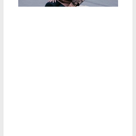
ART
-
Berita
Hiburan