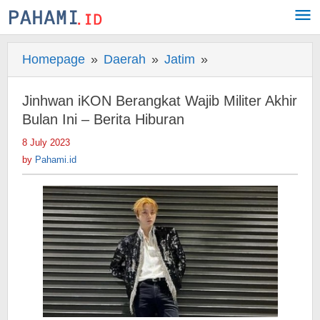
Skip
to
content
Homepage
»
Daerah
»
Jatim
»
Jinhwan
iKON
Berangkat
Jinhwan iKON Berangkat Wajib Militer Akhir
Wajib
Bulan Ini – Berita Hiburan
Militer
8 July 2023
by
Akhir
Pahami.id
by
Pahami.id
Bulan
Ini
-
Berita
Hiburan