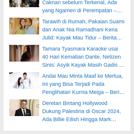
Caknan sebelum Terkenal, Ada
yang Ngamen di Perempatan –
Berita Hiburan
Tarawih di Rumah, Pakaian Suami
dan Anak Nia Ramadhani Kena
Julid: Kayak Mau Tidur – Berita
Hiburan
Tamara Tyasmara Karaoke usai
40 Hari Kematian Dante, Netizen
Sinis: Asyik Kayak Masih Gadis –
Berita Hiburan
Andai Mau Minta Maaf ke Mertua,
Ini yang Bisa Terjadi Pada
Penglihatan Kurnia Meiga – Berita
Hiburan
Deretan Bintang Hollywood
Dukung Palestina di Oscar 2024,
Ada Billie Eilish Hingga Mark
Rufallo – Berita Hiburan