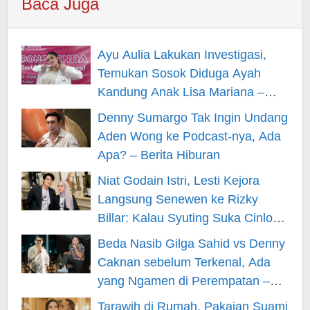
Baca Juga
Ayu Aulia Lakukan Investigasi,
Temukan Sosok Diduga Ayah
Kandung Anak Lisa Mariana –
Berita Hiburan
Denny Sumargo Tak Ingin Undang
Aden Wong ke Podcast-nya, Ada
Apa? – Berita Hiburan
Niat Godain Istri, Lesti Kejora
Langsung Senewen ke Rizky
Billar: Kalau Syuting Suka Cinlok?
– Berita Hiburan
Beda Nasib Gilga Sahid vs Denny
Caknan sebelum Terkenal, Ada
yang Ngamen di Perempatan –
Berita Hiburan
Tarawih di Rumah, Pakaian Suami