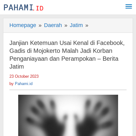
Skip
to
content
Homepage
»
Daerah
»
Jatim
»
Janjian
Ketemuan
Usai
Janjian Ketemuan Usai Kenal di Facebook,
Kenal
Gadis di Mojokerto Malah Jadi Korban
di
Penganiayaan dan Perampokan – Berita
Jatim
Facebook,
Gadis
23 October 2023
by
di
Pahami.id
by
Pahami.id
Mojokerto
Malah
Jadi
Korban
Penganiayaan
dan