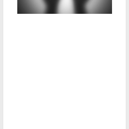
Perampokan
-
Berita
Jatim