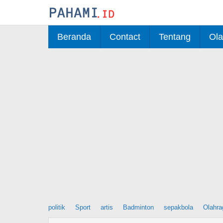
Skip
to
content
Beranda
Contact
Tentang
Ola
politik
Sport
artis
Badminton
sepakbola
Olahra