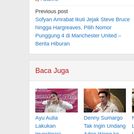
Post
Previous post
navigation
Sofyan Amrabat Ikuti Jejak Steve Bruce
hingga Hargreaves, Pilih Nomor
Punggung 4 di Manchester United –
Berita Hiburan
Baca Juga
Ayu Aulia
Denny Sumargo
Lakukan
Tak Ingin Undang
Investigasi,
Aden Wong ke