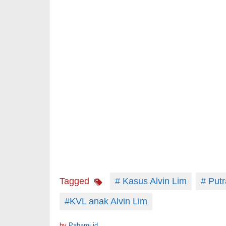
Tagged
# Kasus Alvin Lim
# Putr
#KVL anak Alvin Lim
by
Pahami.id