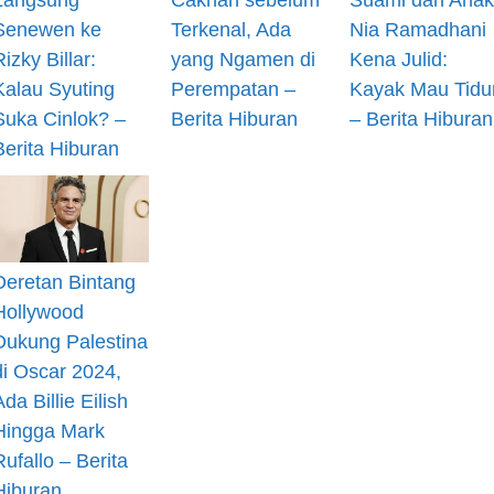
Senewen ke
Terkenal, Ada
Nia Ramadhani
Rizky Billar:
yang Ngamen di
Kena Julid:
Kalau Syuting
Perempatan –
Kayak Mau Tidu
Suka Cinlok? –
Berita Hiburan
– Berita Hiburan
Berita Hiburan
Deretan Bintang
Hollywood
Dukung Palestina
di Oscar 2024,
Ada Billie Eilish
Hingga Mark
Rufallo – Berita
Hiburan