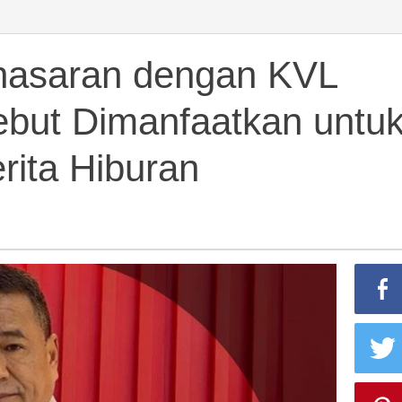
ran
nasaran dengan KVL
Sebut Dimanfaatkan untu
erita Hiburan
atkan