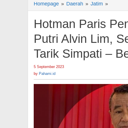
Homepage
»
Daerah
»
Jatim
»
Hotman
Paris
Penasa
Hotman Paris Pe
dengan
KVL
Putri Alvin Lim, 
Putri
Tarik Simpati – B
Alvin
Lim,
Sebut
5 September 2023
by
Pahami.id
Dimanfa
by
Pahami.id
untuk
Tarik
Simpati
-
Berita
Hiburan