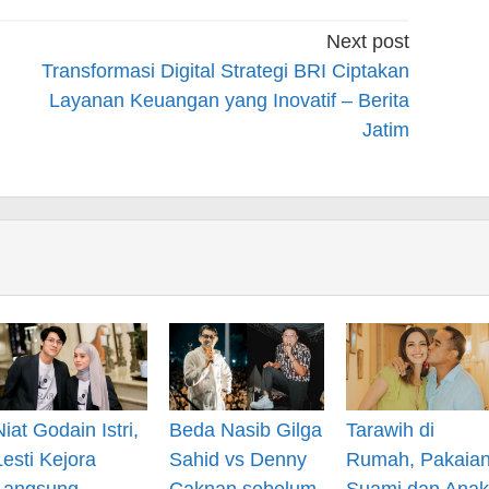
Next post
Transformasi Digital Strategi BRI Ciptakan
Layanan Keuangan yang Inovatif – Berita
Jatim
Niat Godain Istri,
Beda Nasib Gilga
Tarawih di
Lesti Kejora
Sahid vs Denny
Rumah, Pakaia
Langsung
Caknan sebelum
Suami dan Anak