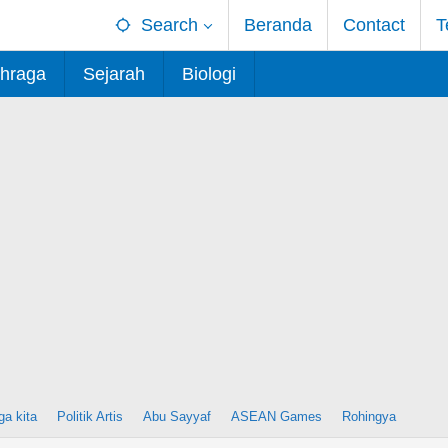
Search
Beranda
Contact
T
hraga
Sejarah
Biologi
ga kita
Politik Artis
Abu Sayyaf
ASEAN Games
Rohingya