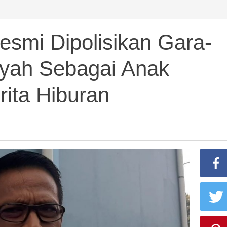
esmi Dipolisikan Gara-
kan
syah Sebagai Anak
ita Hiburan
gnya