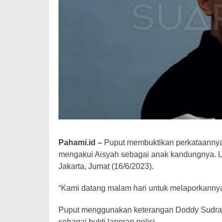
Pahami.id –
Puput membuktikan perkataanny
mengakui Aisyah sebagai anak kandungnya. Lap
Jakarta, Jumat (16/6/2023).
“Kami datang malam hari untuk melaporkannya,
Puput menggunakan keterangan Doddy Sudraja
sebagai bukti laporan polisi.