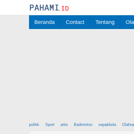
Skip
to
content
Beranda
Contact
Tentang
Ola
politik
Sport
artis
Badminton
sepakbola
Olahra