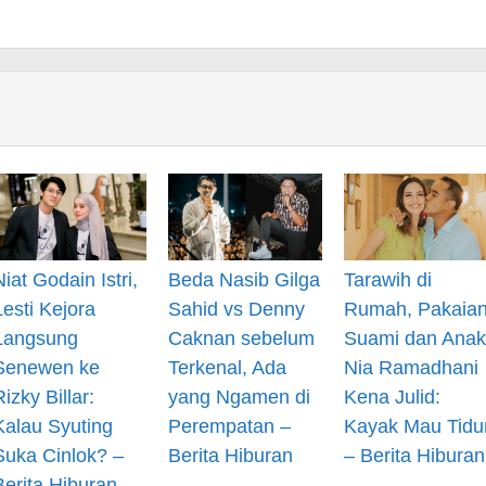
Niat Godain Istri,
Beda Nasib Gilga
Tarawih di
Lesti Kejora
Sahid vs Denny
Rumah, Pakaia
Langsung
Caknan sebelum
Suami dan Anak
Senewen ke
Terkenal, Ada
Nia Ramadhani
Rizky Billar:
yang Ngamen di
Kena Julid:
Kalau Syuting
Perempatan –
Kayak Mau Tidu
Suka Cinlok? –
Berita Hiburan
– Berita Hiburan
Berita Hiburan