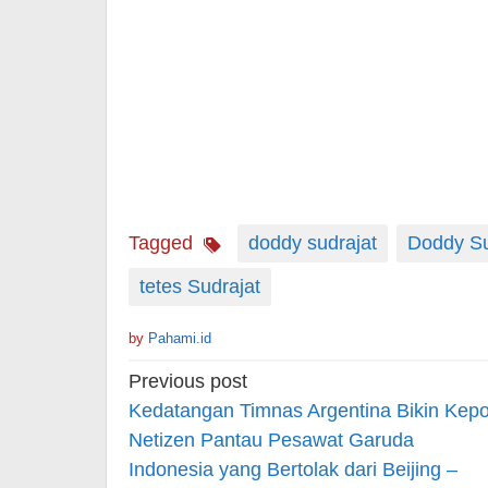
Tagged
doddy sudrajat
Doddy Sud
tetes Sudrajat
by
Pahami.id
Post
Previous post
navigation
Kedatangan Timnas Argentina Bikin Kepo
Netizen Pantau Pesawat Garuda
Indonesia yang Bertolak dari Beijing –