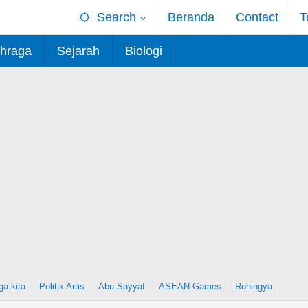
Search
Beranda
Contact
T
hraga
Sejarah
Biologi
ga kita
Politik Artis
Abu Sayyaf
ASEAN Games
Rohingya