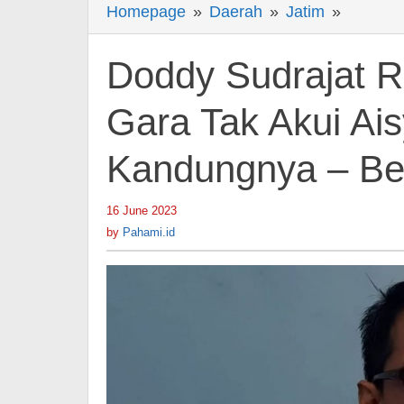
Homepage
»
Daerah
»
Jatim
»
Doddy
Sudrajat
Resmi
Doddy Sudrajat R
Dipolisi
Gara-
Gara Tak Akui Ai
Gara
Kandungnya – Ber
Tak
Akui
Aisyah
16 June 2023
by
Pahami.id
Sebagai
by
Pahami.id
Anak
Kandun
-
Berita
Hiburan