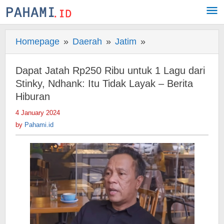
Skip
to
content
Homepage
»
Daerah
»
Jatim
»
Dapat
Jatah
Rp250
Dapat Jatah Rp250 Ribu untuk 1 Lagu dari
Ribu
Stinky, Ndhank: Itu Tidak Layak – Berita
untuk
Hiburan
1
4 January 2024
by
Lagu
Pahami.id
by
Pahami.id
dari
Stinky,
Ndhank:
Itu
Tidak
Layak
-