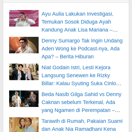
Ayu Aulia Lakukan Investigasi,
Temukan Sosok Diduga Ayah
Kandung Anak Lisa Mariana –
Berita Hiburan
Denny Sumargo Tak Ingin Undang
Aden Wong ke Podcast-nya, Ada
Apa? – Berita Hiburan
Niat Godain Istri, Lesti Kejora
Langsung Senewen ke Rizky
Billar: Kalau Syuting Suka Cinlok?
– Berita Hiburan
Beda Nasib Gilga Sahid vs Denny
Caknan sebelum Terkenal, Ada
yang Ngamen di Perempatan –
Berita Hiburan
Tarawih di Rumah, Pakaian Suami
dan Anak Nia Ramadhani Kena