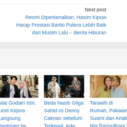
Next post
Resmi Diperkenalkan, Hasim Kipuw
Harap Prestasi Barito Putera Lebih Baik
dari Musim Lalu – Berita Hiburan
Niat Godain Istri,
Beda Nasib Gilga
Tarawih di
Lesti Kejora
Sahid vs Denny
Rumah, Pakaia
Langsung
Caknan sebelum
Suami dan Anak
Senewen ke
Terkenal, Ada
Nia Ramadhani