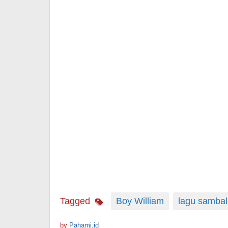
Tagged
Boy William
lagu samba
by
Pahami.id