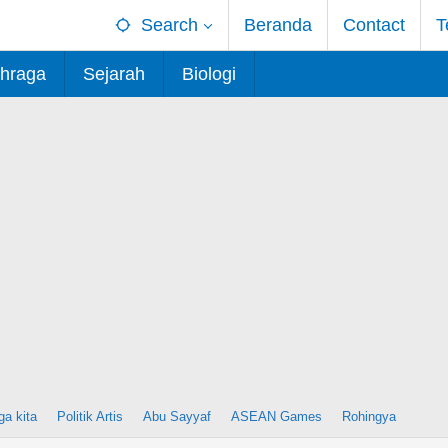
Search
Beranda
Contact
T
hraga
Sejarah
Biologi
ga kita
Politik Artis
Abu Sayyaf
ASEAN Games
Rohingya