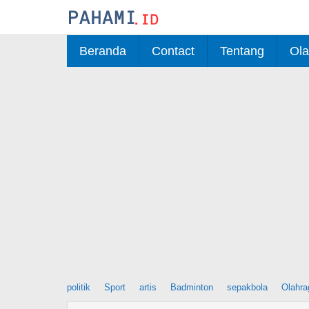
Skip
to
content
Beranda
Contact
Tentang
Ola
politik
Sport
artis
Badminton
sepakbola
Olahra