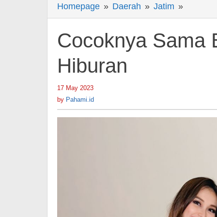
Homepage
»
Daerah
»
Jatim
»
Cocokn
Sama
Boy
Cocoknya Sama Bo
William
Lah
Hiburan
-
Berita
17 May 2023
by
Hiburan
Pahami.id
by
Pahami.id