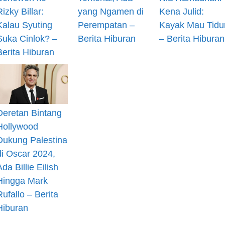
Rizky Billar:
yang Ngamen di
Kena Julid:
Kalau Syuting
Perempatan –
Kayak Mau Tidu
Suka Cinlok? –
Berita Hiburan
– Berita Hiburan
Berita Hiburan
Deretan Bintang
Hollywood
Dukung Palestina
di Oscar 2024,
Ada Billie Eilish
Hingga Mark
Rufallo – Berita
Hiburan