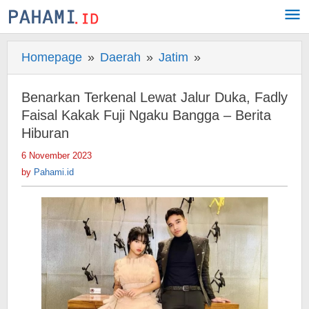
Skip
to
content
Homepage
»
Daerah
»
Jatim
»
Benarkan
Terkenal
Lewat
Benarkan Terkenal Lewat Jalur Duka, Fadly
Jalur
Faisal Kakak Fuji Ngaku Bangga – Berita
Duka,
Hiburan
Fadly
6 November 2023
by
Faisal
Pahami.id
by
Pahami.id
Kakak
Fuji
Ngaku
Bangga
-
Berita
Hiburan