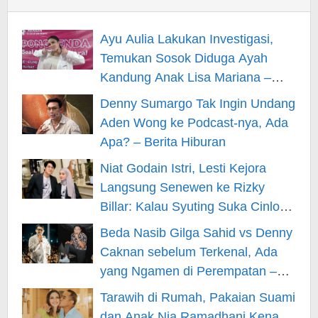
Ayu Aulia Lakukan Investigasi,
Temukan Sosok Diduga Ayah
Kandung Anak Lisa Mariana –
Berita Hiburan
Denny Sumargo Tak Ingin Undang
Aden Wong ke Podcast-nya, Ada
Apa? – Berita Hiburan
Niat Godain Istri, Lesti Kejora
Langsung Senewen ke Rizky
Billar: Kalau Syuting Suka Cinlok?
– Berita Hiburan
Beda Nasib Gilga Sahid vs Denny
Caknan sebelum Terkenal, Ada
yang Ngamen di Perempatan –
Berita Hiburan
Tarawih di Rumah, Pakaian Suami
dan Anak Nia Ramadhani Kena