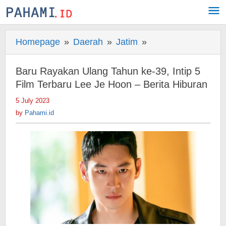
Skip
to
content
Homepage
»
Daerah
»
Jatim
»
Baru
Rayakan
Ulang
Baru Rayakan Ulang Tahun ke-39, Intip 5
Tahun
Film Terbaru Lee Je Hoon – Berita Hiburan
ke-
5 July 2023
by
39,
Pahami.id
by
Pahami.id
Intip
5
Film
Terbaru
Lee
Je
Hoon
-