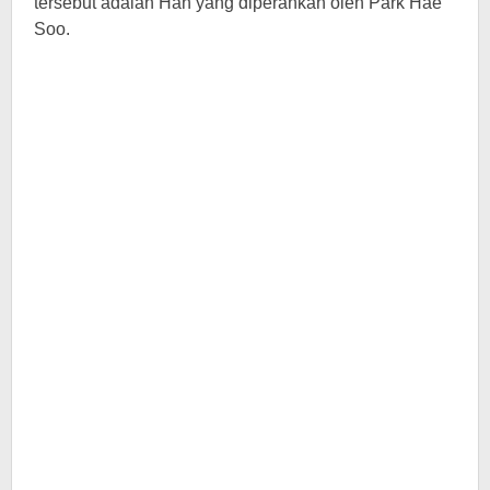
tersebut adalah Han yang diperankan oleh Park Hae
Soo.