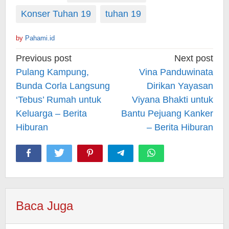
Konser Tuhan 19
tuhan 19
by
Pahami.id
Post
Previous post
Next post
navigation
Pulang Kampung,
Vina Panduwinata
Bunda Corla Langsung
Dirikan Yayasan
‘Tebus’ Rumah untuk
Viyana Bhakti untuk
Keluarga – Berita
Bantu Pejuang Kanker
Hiburan
– Berita Hiburan
Baca Juga