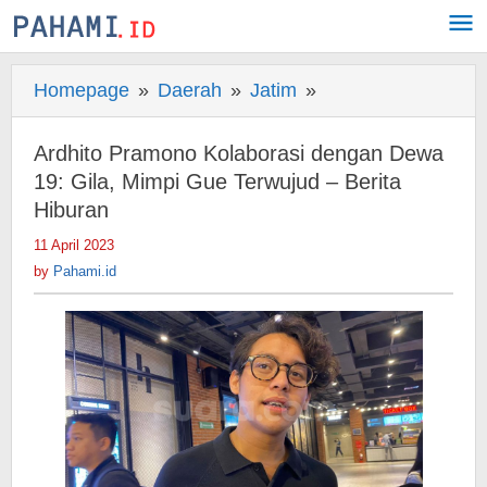
Skip
to
content
Homepage
»
Daerah
»
Jatim
»
Ardhito
Pramono
Kolaborasi
Ardhito Pramono Kolaborasi dengan Dewa
dengan
19: Gila, Mimpi Gue Terwujud – Berita
Dewa
Hiburan
19:
11 April 2023
by
Gila,
Pahami.id
by
Pahami.id
Mimpi
Gue
Terwujud
-
Berita
Hiburan