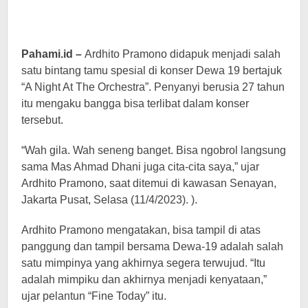
Pahami.id –
Ardhito Pramono didapuk menjadi salah
satu bintang tamu spesial di konser Dewa 19 bertajuk
“A Night At The Orchestra”. Penyanyi berusia 27 tahun
itu mengaku bangga bisa terlibat dalam konser
tersebut.
“Wah gila. Wah seneng banget. Bisa ngobrol langsung
sama Mas Ahmad Dhani juga cita-cita saya,” ujar
Ardhito Pramono, saat ditemui di kawasan Senayan,
Jakarta Pusat, Selasa (11/4/2023). ).
Ardhito Pramono mengatakan, bisa tampil di atas
panggung dan tampil bersama Dewa-19 adalah salah
satu mimpinya yang akhirnya segera terwujud. “Itu
adalah mimpiku dan akhirnya menjadi kenyataan,”
ujar pelantun “Fine Today” itu.