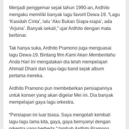
Menjadi penggemar sejak tahun 1990-an, Ardhito
mengaku memiliki banyak lagu favorit Dewa-19. “Lagu
‘Kasidah Cinta’, lalu ‘Aku Bukan Siapa-siapa’, ada
‘Arjuna’. Banyak sekali,” ujar Ardhito dengan mata
berbinar.
Tak hanya suka, Ardhito Pramono juga menguasai
lagu Dewa-19. Bintang film
Kami Akan Memberitahu
Anda Hari Ini
mengatakan dia telah mempelajari
Ahmad Dhani dan lagu-lagu band sejak album
pertama mereka.
Ardhito Pramono pun membeberkan persiapannya
untuk konser yang akan digelar Mei ini. Dia banyak
mempelajari gaya lagu orkestra.
“Persiapan ini luar biasa. Saya mengolah kembali
lagu-lagu lama kita, gaya, gaya bernyanyi dengan
orkestra yang berbeda,” tambah Ardhito Pramono.