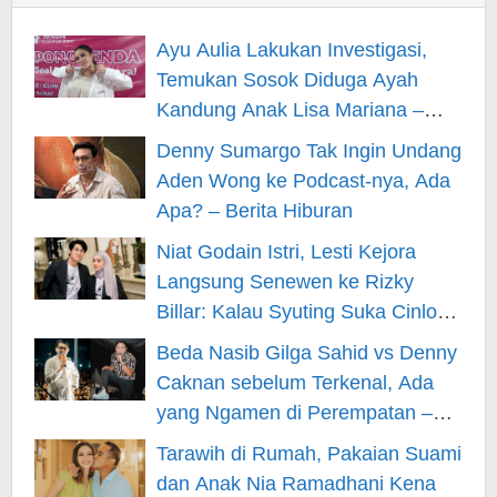
Ayu Aulia Lakukan Investigasi,
Temukan Sosok Diduga Ayah
Kandung Anak Lisa Mariana –
Berita Hiburan
Denny Sumargo Tak Ingin Undang
Aden Wong ke Podcast-nya, Ada
Apa? – Berita Hiburan
Niat Godain Istri, Lesti Kejora
Langsung Senewen ke Rizky
Billar: Kalau Syuting Suka Cinlok?
– Berita Hiburan
Beda Nasib Gilga Sahid vs Denny
Caknan sebelum Terkenal, Ada
yang Ngamen di Perempatan –
Berita Hiburan
Tarawih di Rumah, Pakaian Suami
dan Anak Nia Ramadhani Kena