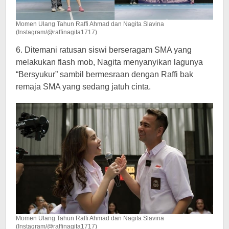
Momen Ulang Tahun Raffi Ahmad dan Nagita Slavina
(Instagram/@raffinagita1717)
6. Ditemani ratusan siswi berseragam SMA yang
melakukan flash mob, Nagita menyanyikan lagunya
“Bersyukur” sambil bermesraan dengan Raffi bak
remaja SMA yang sedang jatuh cinta.
Momen Ulang Tahun Raffi Ahmad dan Nagita Slavina
(Instagram/@raffinagita1717)