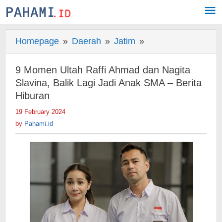
Skip
to
content
Homepage
»
Daerah
»
Jatim
»
9
Momen
Ultah
9 Momen Ultah Raffi Ahmad dan Nagita
Raffi
Slavina, Balik Lagi Jadi Anak SMA – Berita
Ahmad
Hiburan
dan
19 February 2024
by
Nagita
Pahami.id
by
Pahami.id
Slavina,
Balik
Lagi
Jadi
Anak
SMA
-