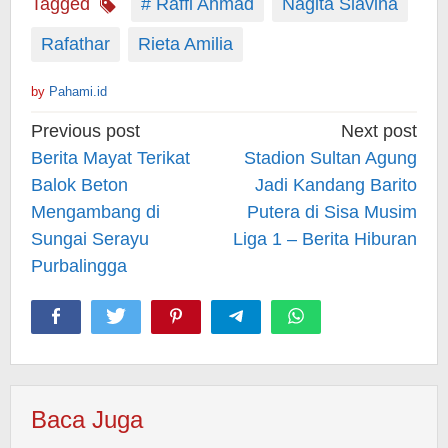
Tagged
# Raffi Ahmad
Nagita Slavina
Rafathar
Rieta Amilia
by
Pahami.id
Post
Previous post
Next post
navigation
Berita Mayat Terikat
Stadion Sultan Agung
Balok Beton
Jadi Kandang Barito
Mengambang di
Putera di Sisa Musim
Sungai Serayu
Liga 1 – Berita Hiburan
Purbalingga
Baca Juga