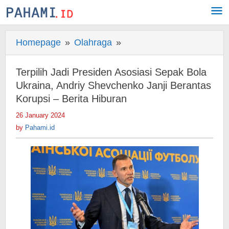
Skip
to
content
Homepage
»
Olahraga
»
Terpilih
Jadi
Presiden
Terpilih Jadi Presiden Asosiasi Sepak Bola
Asosiasi
Ukraina, Andriy Shevchenko Janji Berantas
Sepak
Korupsi – Berita Hiburan
Bola
26 January 2024
by
Ukraina,
Pahami.id
by
Pahami.id
Andriy
Shevchenko
Janji
Berantas
Korupsi
-
Berita