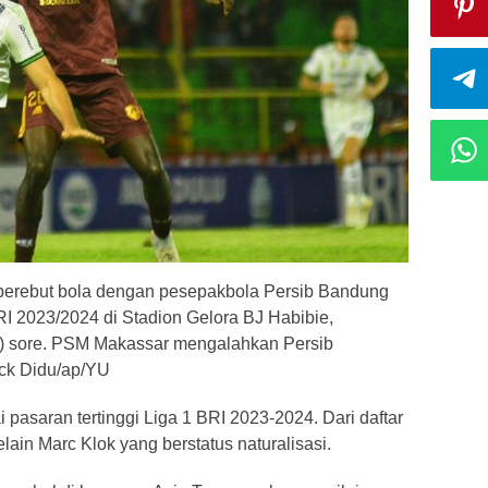
berebut bola dengan pesepakbola Persib Bandung
BRI 2023/2024 di Stadion Gelora BJ Habibie,
3) sore. PSM Makassar mengalahkan Persib
ck Didu/ap/YU
i pasaran tertinggi Liga 1 BRI 2023-2024. Dari daftar
elain Marc Klok yang berstatus naturalisasi.