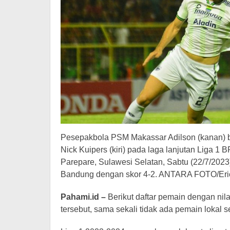
Pesepakbola PSM Makassar Adilson (kanan) 
Nick Kuipers (kiri) pada laga lanjutan Liga 1 
Parepare, Sulawesi Selatan, Sabtu (22/7/202
Bandung dengan skor 4-2. ANTARA FOTO/Eri
Pahami.id –
Berikut daftar pemain dengan nila
tersebut, sama sekali tidak ada pemain lokal s