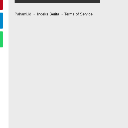
Pahami.id
Indeks Berita
Terms of Service