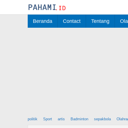
Skip
to
content
Beranda
Contact
Tentang
Ola
politik
Sport
artis
Badminton
sepakbola
Olahra