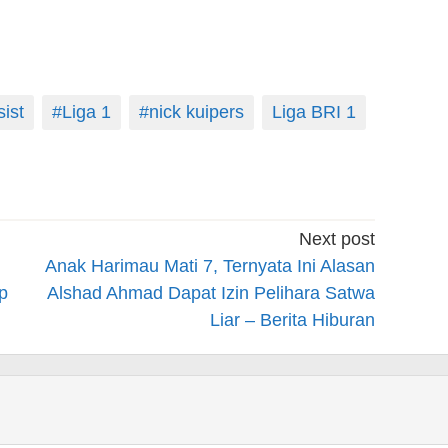
ist
#Liga 1
#nick kuipers
Liga BRI 1
Next post
Anak Harimau Mati 7, Ternyata Ini Alasan
p
Alshad Ahmad Dapat Izin Pelihara Satwa
Liar – Berita Hiburan