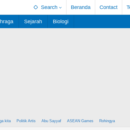
Search
Beranda
Contact
T
hraga
Sejarah
Biologi
ga kita
Politik Artis
Abu Sayyaf
ASEAN Games
Rohingya