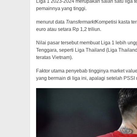
Liga 1 2023-2024 merupakan salah satu liga t
pemainnya yang tinggi.
menurut data
Transfermarkt
Kompetisi kasta ter
euro atau setara Rp 1,2 triliun.
Nilai pasar tersebut membuat Liga 1 lebih ungg
Tenggara, seperti Liga Thailand (Liga Thailand
teratas Vietnam).
Faktor utama penyebab tingginya market valu
yang bermain di liga ini, apalagi setelah PS