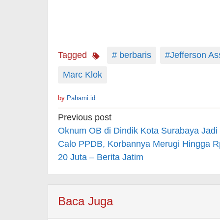
Tagged
# berbaris
#Jefferson Ass
Marc Klok
by
Pahami.id
Post
Previous post
navigation
Oknum OB di Dindik Kota Surabaya Jadi
Calo PPDB, Korbannya Merugi Hingga R
20 Juta – Berita Jatim
Baca Juga