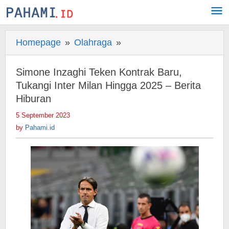
Skip
to
content
Homepage
»
Olahraga
»
Simone
Inzaghi
Teken
Simone Inzaghi Teken Kontrak Baru,
Kontrak
Tukangi Inter Milan Hingga 2025 – Berita
Baru,
Hiburan
Tukangi
5 September 2023
by
Inter
Pahami.id
by
Pahami.id
Milan
Hingga
2025
-
Berita
Hiburan