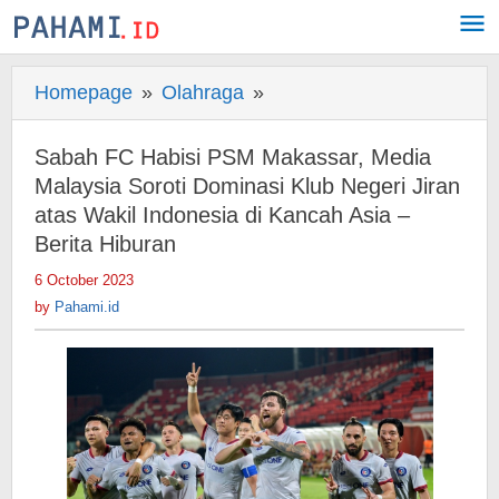
Skip
to
content
Homepage
»
Olahraga
»
Sabah
FC
Habisi
Sabah FC Habisi PSM Makassar, Media
PSM
Malaysia Soroti Dominasi Klub Negeri Jiran
Makassar,
atas Wakil Indonesia di Kancah Asia –
Berita Hiburan
Media
Malaysia
6 October 2023
by
Soroti
Pahami.id
by
Pahami.id
Dominasi
Klub
Negeri
Jiran
atas
Wakil