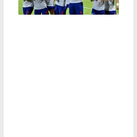
Indonesia
di
Kancah
Asia
-
Berita
Hiburan