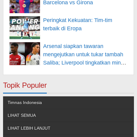
Barcelona vs Girona
Peringkat Kekuatan: Tim-tim
terbaik di Eropa
Arsenal siapkan tawaran
mengejutkan untuk tukar tambah
Saliba; Liverpool tingkatkan minat
pada Musiala
Topik Populer
Timnas Indonesia
LIHAT SEMUA
LIHAT LEBIH LANJUT