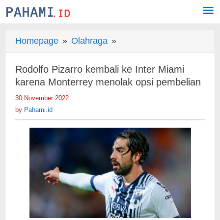
Skip
to
content
Homepage
»
Olahraga
»
Rodolfo
Pizarro
kembali
Rodolfo Pizarro kembali ke Inter Miami
ke
karena Monterrey menolak opsi pembelian
Inter
30 November 2022
by
Miami
Pahami.id
by
Pahami.id
karena
Monterrey
menolak
opsi
pembelian