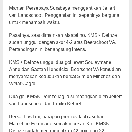
Mantan Persebaya Surabaya menggantikan Jellert
van Landschoot. Penggantian ini sepertinya berguna
untuk menambah waktu.
Pasalnya, saat dimainkan Marcelino, KMSK Deinze
sudah unggul dengan skor 4-2 atas Beerschoot VA.
Pertandingan ini berlangsung intens.
KMSK Deinze unggul dua gol lewat Souleymane
Anne dan Gaetan Hendrickx. Beerschot VA kemudian
menyamakan kedudukan berkat Simion Mihchez dan
Welat Cagro.
Dua gol KMSK Deinze lagi disumbangkan oleh Jellert
van Landschoot dan Emilio Kehret.
Berkat hasil ini, harapan promosi klub asuhan
Marcelino Ferdinand semakin besar. Kini KMSK
Deinze sudah mengumpulkan 42 poin dari 22