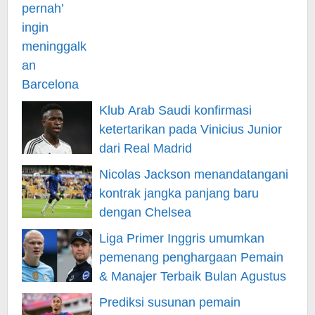
Klub Arab Saudi konfirmasi
ketertarikan pada Vinicius Junior
dari Real Madrid
Nicolas Jackson menandatangani
kontrak jangka panjang baru
dengan Chelsea
Liga Primer Inggris umumkan
pemenang penghargaan Pemain
& Manajer Terbaik Bulan Agustus
Prediksi susunan pemain