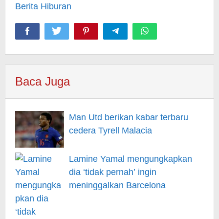
Berita Hiburan
Baca Juga
Man Utd berikan kabar terbaru
cedera Tyrell Malacia
Lamine Yamal mengungkapkan
dia ‘tidak pernah’ ingin
meninggalkan Barcelona