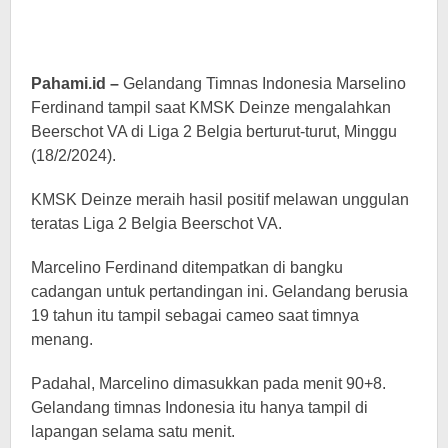
Pahami.id –
Gelandang Timnas Indonesia Marselino
Ferdinand tampil saat KMSK Deinze mengalahkan
Beerschot VA di Liga 2 Belgia berturut-turut, Minggu
(18/2/2024).
KMSK Deinze meraih hasil positif melawan unggulan
teratas Liga 2 Belgia Beerschot VA.
Marcelino Ferdinand ditempatkan di bangku
cadangan untuk pertandingan ini. Gelandang berusia
19 tahun itu tampil sebagai cameo saat timnya
menang.
Padahal, Marcelino dimasukkan pada menit 90+8.
Gelandang timnas Indonesia itu hanya tampil di
lapangan selama satu menit.