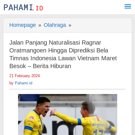
Skip
to
content
Homepage
»
Olahraga
»
Jalan
Panjang
Naturalisasi
Jalan Panjang Naturalisasi Ragnar
Ragnar
Oratmangoen Hingga Diprediksi Bela
Oratmangoen
Timnas Indonesia Lawan Vietnam Maret
Besok – Berita Hiburan
Hingga
Diprediksi
21 February 2024
by
Bela
Pahami.id
by
Pahami.id
Timnas
Indonesia
Lawan
Vietnam
Maret
Besok