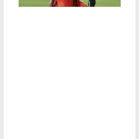
Lebih
Jago?
-
Berita
Hiburan