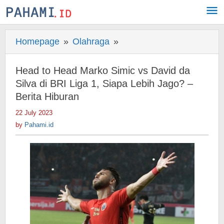
Skip
to
content
Homepage
»
Olahraga
»
Head
to
Head
Head to Head Marko Simic vs David da
Marko
Silva di BRI Liga 1, Siapa Lebih Jago? –
Simic
Berita Hiburan
vs
22 July 2023
by
David
Pahami.id
by
Pahami.id
da
Silva
di
BRI
Liga
1,
Siapa