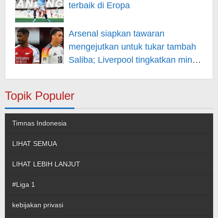
terbaik di Eropa
Arsenal siapkan tawaran
mengejutkan untuk tukar tambah
Saliba; Liverpool tingkatkan minat
pada Musiala
Topik Populer
Timnas Indonesia
LIHAT SEMUA
LIHAT LEBIH LANJUT
#Liga 1
kebijakan privasi