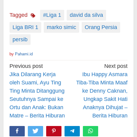
Tagged
#Liga 1
david da silva
Liga BRI 1
marko simic
Orang Persia
persib
by
Pahami.id
Post
Previous post
Next post
navigation
Jika Dilarang Kerja
Ibu Happy Asmara
oleh Suami, Ayu Ting
Tiba-Tiba Minta Maaf
Ting Minta Ditanggung
ke Denny Caknan,
Seutuhnya Sampai ke
Ungkap Sakit Hati
Ortu dan Anak: Bukan
Anaknya Dihujat –
Matre – Berita Hiburan
Berita Hiburan