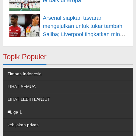
terbaik di Eropa
Arsenal siapkan tawaran
mengejutkan untuk tukar tambah
Saliba; Liverpool tingkatkan minat
pada Musiala
Topik Populer
Timnas Indonesia
LIHAT SEMUA
LIHAT LEBIH LANJUT
#Liga 1
kebijakan privasi