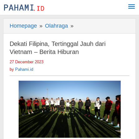
Skip
to
content
Homepage
»
Olahraga
»
Dekati
Filipina,
Tertinggal
Dekati Filipina, Tertinggal Jauh dari
Jauh
Vietnam – Berita Hiburan
dari
27 December 2023
by
Vietnam
Pahami.id
by
Pahami.id
-
Berita
Hiburan