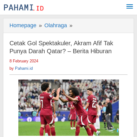
Skip
to
content
Homepage
»
Olahraga
»
Cetak
Gol
Spektakuler,
Cetak Gol Spektakuler, Akram Afif Tak
Akram
Punya Darah Qatar? – Berita Hiburan
Afif
8 February 2024
by
Tak
Pahami.id
by
Pahami.id
Punya
Darah
Qatar?
-
Berita
Hiburan