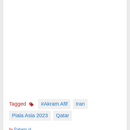
Tagged
#Akram Afif
Iran
Piala Asia 2023
Qatar
by
Pahami.id