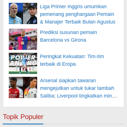
Liga Primer Inggris umumkan
pemenang penghargaan Pemain
& Manajer Terbaik Bulan Agustus
Prediksi susunan pemain
Barcelona vs Girona
Peringkat Kekuatan: Tim-tim
terbaik di Eropa
Arsenal siapkan tawaran
mengejutkan untuk tukar tambah
Saliba; Liverpool tingkatkan minat
pada Musiala
Topik Populer