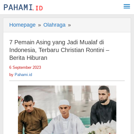
Skip
to
content
Homepage
»
Olahraga
»
7
Pemain
Asing
7 Pemain Asing yang Jadi Mualaf di
yang
Indonesia, Terbaru Christian Rontini –
Jadi
Berita Hiburan
Mualaf
6 September 2023
by
di
Pahami.id
by
Pahami.id
Indonesia,
Terbaru
Christian
Rontini
-
Berita
Hiburan