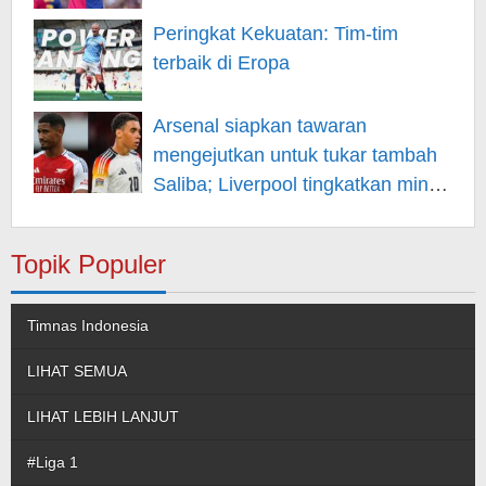
Peringkat Kekuatan: Tim-tim
terbaik di Eropa
Arsenal siapkan tawaran
mengejutkan untuk tukar tambah
Saliba; Liverpool tingkatkan minat
pada Musiala
Topik Populer
Timnas Indonesia
LIHAT SEMUA
LIHAT LEBIH LANJUT
#Liga 1