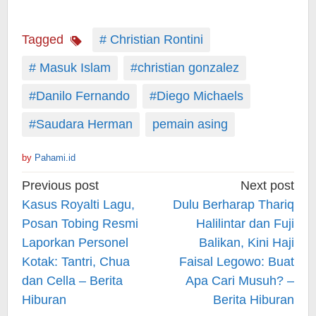
Tagged
# Christian Rontini
# Masuk Islam
#christian gonzalez
#Danilo Fernando
#Diego Michaels
#Saudara Herman
pemain asing
by
Pahami.id
Post
Previous post
Next post
navigation
Kasus Royalti Lagu,
Dulu Berharap Thariq
Posan Tobing Resmi
Halilintar dan Fuji
Laporkan Personel
Balikan, Kini Haji
Kotak: Tantri, Chua
Faisal Legowo: Buat
dan Cella – Berita
Apa Cari Musuh? –
Hiburan
Berita Hiburan