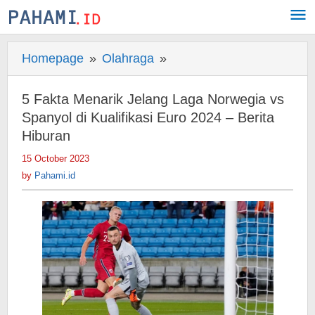
Skip
to
content
Homepage
»
Olahraga
»
5
Fakta
Menarik
5 Fakta Menarik Jelang Laga Norwegia vs
Jelang
Spanyol di Kualifikasi Euro 2024 – Berita
Laga
Hiburan
Norwegia
15 October 2023
by
vs
Pahami.id
by
Pahami.id
Spanyol
di
Kualifikasi
Euro
2024
-
Berita