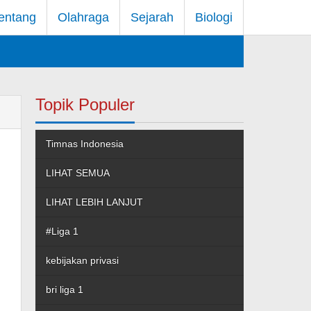
entang
Olahraga
Sejarah
Biologi
Topik Populer
Timnas Indonesia
LIHAT SEMUA
LIHAT LEBIH LANJUT
#Liga 1
kebijakan privasi
bri liga 1