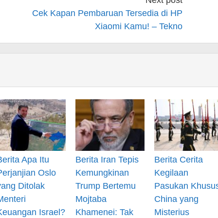
Cek Kapan Pembaruan Tersedia di HP
Xiaomi Kamu! – Tekno
Berita Apa Itu
Berita Iran Tepis
Berita Cerita
Perjanjian Oslo
Kemungkinan
Kegilaan
yang Ditolak
Trump Bertemu
Pasukan Khusu
Menteri
Mojtaba
China yang
Keuangan Israel?
Khamenei: Tak
Misterius