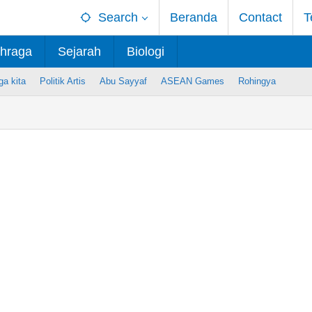
Search
Beranda
Contact
T
hraga
Sejarah
Biologi
ga kita
Politik Artis
Abu Sayyaf
ASEAN Games
Rohingya