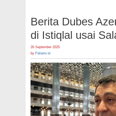
Berita Dubes Azer
di Istiqlal usai 
26 September 2025
by
Pahami.id
by
Pahami.id