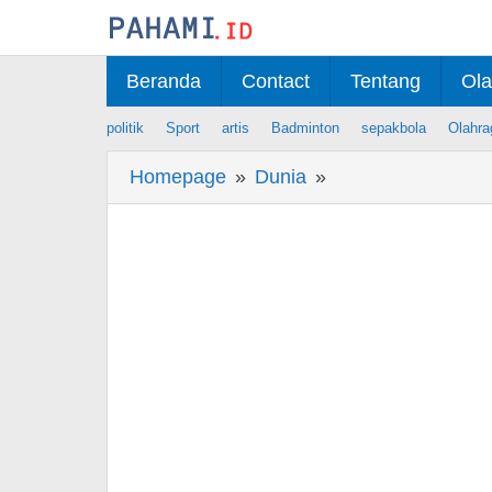
Skip
to
content
Beranda
Contact
Tentang
Ola
politik
Sport
artis
Badminton
sepakbola
Olahra
Homepage
»
Dunia
»
Berita
Dubes
Azerbaijan
Bicara
Palestina
di
Istiqlal
usai
Salat
Jumat
Bersama