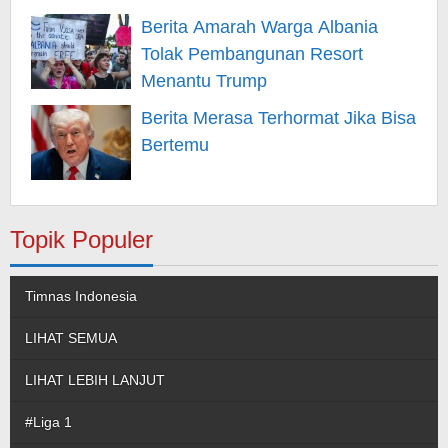
Berita Amarah Warga Albania
Tolak Pembangunan Resort
Menantu Trump
Berita Merasa Terhormat Jika Bisa
Bertemu
Topik Populer
Timnas Indonesia
LIHAT SEMUA
LIHAT LEBIH LANJUT
#Liga 1