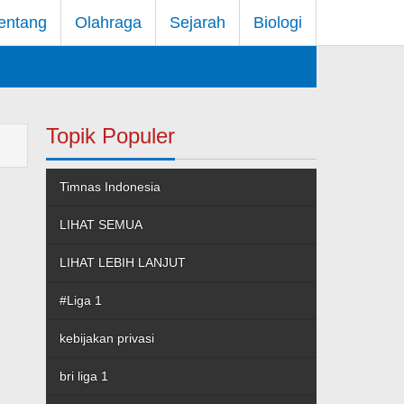
entang
Olahraga
Sejarah
Biologi
Topik Populer
Timnas Indonesia
LIHAT SEMUA
LIHAT LEBIH LANJUT
#Liga 1
kebijakan privasi
bri liga 1