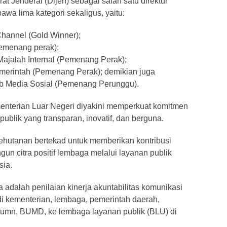
t Jenderal (Dijen) sebagai salah satu direktur
wa lima kategori sekaligus, yaitu:
 Channel (Gold Winner);
(pemenang perak);
 Majalah Internal (Pemenang Perak);
merintah (Pemenang Perak); demikian juga
Web Media Sosial (Pemenang Perunggu).
enterian Luar Negeri diyakini memperkuat komitmen
ublik yang transparan, inovatif, dan berguna.
hutanan bertekad untuk memberikan kontribusi
gun citra positif lembaga melalui layanan publik
sia.
dalah penilaian kinerja akuntabilitas komunikasi
i kementerian, lembaga, pemerintah daerah,
Bumn, BUMD, ke lembaga layanan publik (BLU) di