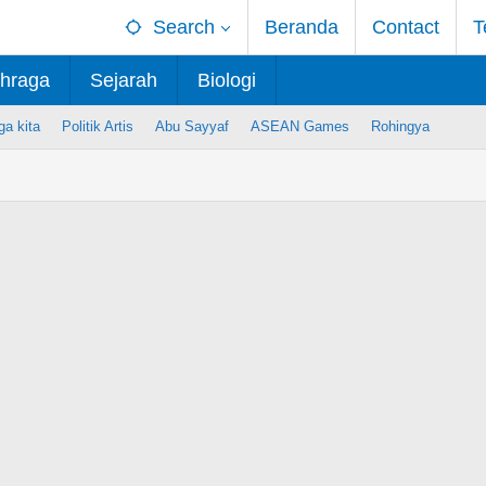
Search
Beranda
Contact
T
hraga
Sejarah
Biologi
ga kita
Politik Artis
Abu Sayyaf
ASEAN Games
Rohingya