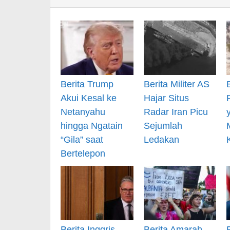
Berita Trump
Berita Militer AS
Akui Kesal ke
Hajar Situs
Netanyahu
Radar Iran Picu
hingga Ngatain
Sejumlah
“Gila” saat
Ledakan
Bertelepon
Berita Inggris
Berita Amarah