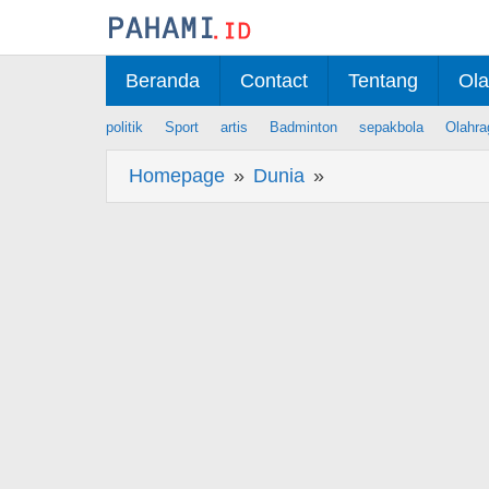
Skip
to
content
Beranda
Contact
Tentang
Ola
politik
Sport
artis
Badminton
sepakbola
Olahra
Homepage
»
Dunia
»
Berita
Kemenimipas
Raih
Penghargaan
Tertinggi
Anugerah
Humas
Indonesia
2025