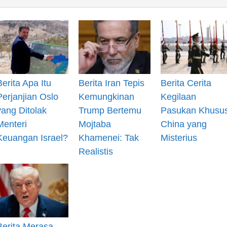
Berita Apa Itu
Berita Iran Tepis
Berita Cerita
Perjanjian Oslo
Kemungkinan
Kegilaan
yang Ditolak
Trump Bertemu
Pasukan Khusu
Menteri
Mojtaba
China yang
Keuangan Israel?
Khamenei: Tak
Misterius
Realistis
Berita Merasa