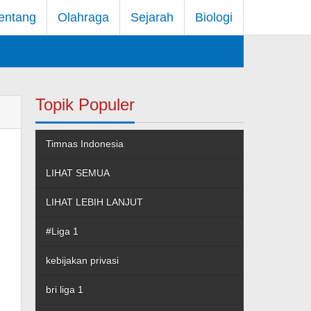
entang
Olahraga
Sejarah
Biologi
Topik Populer
Timnas Indonesia
LIHAT SEMUA
LIHAT LEBIH LANJUT
#Liga 1
kebijakan privasi
bri liga 1