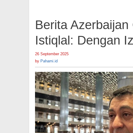
Menang
Berita Azerbaijan
Istiqlal: Dengan 
26 September 2025
by
Pahami.id
by
Pahami.id