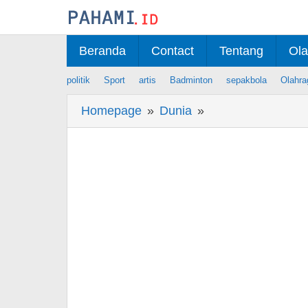
Skip
to
content
Beranda
Contact
Tentang
Ola
politik
Sport
artis
Badminton
sepakbola
Olahra
Homepage
»
Dunia
»
Berita
Azerbaijan
Cerita
Perang
44
Hari
di
Istiqlal:
Dengan
Izin
Allah