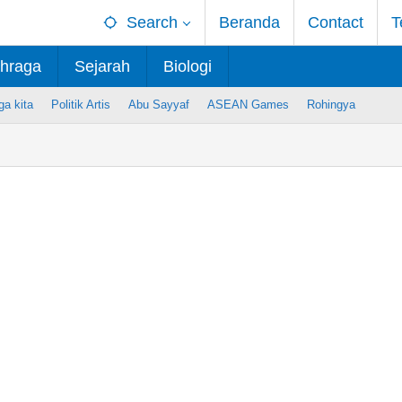
Search
Beranda
Contact
T
hraga
Sejarah
Biologi
ga kita
Politik Artis
Abu Sayyaf
ASEAN Games
Rohingya