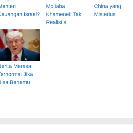
Menteri
Mojtaba
China yang
Keuangan Israel?
Khamenei: Tak
Misterius
Realistis
Berita Merasa
Terhormat Jika
Bisa Bertemu