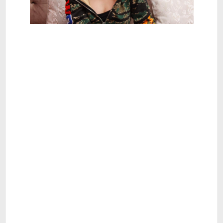
Hamil..
-
Berita
Hiburan