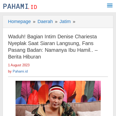
Skip
to
content
Homepage
»
Daerah
»
Jatim
»
Waduh!
Bagian
Intim
Waduh! Bagian Intim Denise Chariesta
Denise
Nyeplak Saat Siaran Langsung, Fans
Chariesta
Pasang Badan: Namanya Ibu Hamil.. –
Berita Hiburan
Nyeplak
Saat
1 August 2023
by
Siaran
Pahami.id
by
Pahami.id
Langsung,
Fans
Pasang
Badan:
Namanya
Ibu