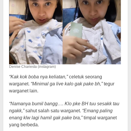
Denise Chariesta (instagram)
“Kak kok boba nya keliatan,”
celetuk seorang
warganet.
“Minimal ga live kalo gak pake bh,”
tegur
warganet lain.
“Namanya bumil bangg…. Klo pke BH tuu sesakk tau
ngakk,”
sahut salah satu warganet.
“Emang paling
enang klw lagi hamil gak pake bra,”
timpal warganet
yang berbeda.