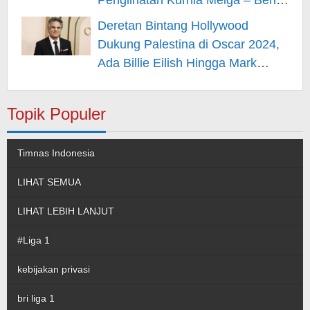
Penglihatan Kurnia Meiga – Berita
Hiburan
Deretan Bintang Hollywood
Dukung Palestina di Oscar 2024,
Ada Billie Eilish Hingga Mark
Rufallo – Berita Hiburan
Topik Populer
Timnas Indonesia
LIHAT SEMUA
LIHAT LEBIH LANJUT
#Liga 1
kebijakan privasi
bri liga 1