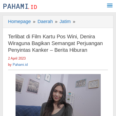
Skip
to
content
Homepage
»
Daerah
»
Jatim
»
Terlibat
di
Film
Terlibat di Film Kartu Pos Wini, Denira
Kartu
Wiraguna Bagikan Semangat Perjuangan
Pos
Penyintas Kanker – Berita Hiburan
Wini,
2 April 2023
by
Denira
Pahami.id
by
Pahami.id
Wiraguna
Bagikan
Semangat
Perjuangan
Penyintas
Kanker
-