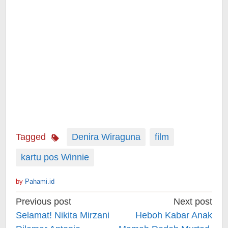
Tagged
Denira Wiraguna
film
kartu pos Winnie
by
Pahami.id
Post
Previous post
Next post
navigation
Selamat! Nikita Mirzani
Heboh Kabar Anak