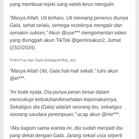
yang membuat rejeki sang seleb terus mengalir.
“Masya Allah, Uti terharu. Uti memang penerus ibunya
Gala, sehat selalu, semoga rezekinya mengalir dan
semakin sukses,”
Akun @use*** mengomentari video
yang diunggah akun TikTok @geminiakun2, Jumat
(23/2/2024).
Potret Fuji dan Gala (Instagram/fuji_an)
“Masya Allah Utii, Gala hati-hati sekali,”
tulis akun
@el***.
“Ini bukti nyata. Dia punya peran besar dalam
mencukupi kebutuhan/kesehatan keponakannya.
Sekaligus dia (Gala) adalah seorang ibu, sekaligus
seorang saudara perempuan,”
ucap akun @mir***.
“Aku kagum sama wanita ini, dia sudah menjadi ibu
yang dekat dengan Gala. Jarang sekali usia seperti