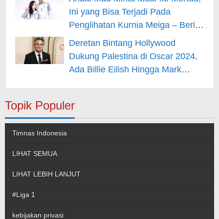
Ini yang Bisa Terjadi Pada
Penglihatan Kurnia Meiga – Berita
Hiburan
Deretan Bintang Hollywood
Dukung Palestina di Oscar 2024,
Ada Billie Eilish Hingga Mark
Rufallo – Berita Hiburan
Topik Populer
Timnas Indonesia
LIHAT SEMUA
LIHAT LEBIH LANJUT
#Liga 1
kebijakan privasi