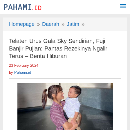
Skip
to
content
Homepage
»
Daerah
»
Jatim
»
Telaten
Urus
Gala
Telaten Urus Gala Sky Sendirian, Fuji
Sky
Banjir Pujian: Pantas Rezekinya Ngalir
Sendirian,
Terus – Berita Hiburan
Fuji
23 February 2024
by
Banjir
Pahami.id
by
Pahami.id
Pujian:
Pantas
Rezekinya
Ngalir
Terus
-
Berita