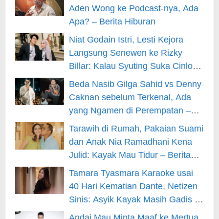
Aden Wong ke Podcast-nya, Ada
Apa? – Berita Hiburan
Niat Godain Istri, Lesti Kejora
Langsung Senewen ke Rizky
Billar: Kalau Syuting Suka Cinlok?
– Berita Hiburan
Beda Nasib Gilga Sahid vs Denny
Caknan sebelum Terkenal, Ada
yang Ngamen di Perempatan –
Berita Hiburan
Tarawih di Rumah, Pakaian Suami
dan Anak Nia Ramadhani Kena
Julid: Kayak Mau Tidur – Berita
Hiburan
Tamara Tyasmara Karaoke usai
40 Hari Kematian Dante, Netizen
Sinis: Asyik Kayak Masih Gadis –
Berita Hiburan
Andai Mau Minta Maaf ke Mertua,