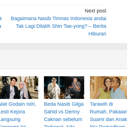
Next post
k
Bagaimana Nasib Timnas Indonesia andai
a
Tak Lagi Dilatih Shin Tae-yong? – Berita
Hiburan
Niat Godain Istri,
Beda Nasib Gilga
Tarawih di
Lesti Kejora
Sahid vs Denny
Rumah, Pakaia
Langsung
Caknan sebelum
Suami dan Anak
Senewen ke
Terkenal, Ada
Nia Ramadhani