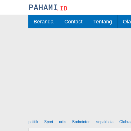
Skip
to
content
Beranda
Contact
Tentang
Ola
politik
Sport
artis
Badminton
sepakbola
Olahra