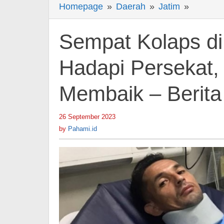
Homepage
»
Daerah
»
Jatim
»
Sempat
Kolaps
di
Sempat Kolaps di
Lapang
Saat
Hadapi Persekat, 
Persela
Membaik – Berita
Hadapi
Perseka
Kondisi
26 September 2023
by
Pahami.id
Silvio
by
Pahami.id
Escobar
Membai
-
Berita
Jatim