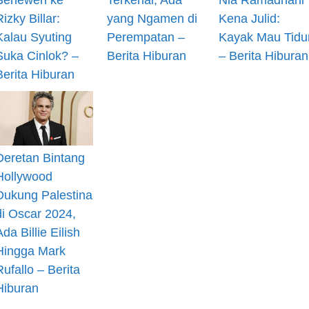
Rizky Billar:
yang Ngamen di
Kena Julid:
Kalau Syuting
Perempatan –
Kayak Mau Tidu
Suka Cinlok? –
Berita Hiburan
– Berita Hiburan
Berita Hiburan
Deretan Bintang
Hollywood
Dukung Palestina
di Oscar 2024,
Ada Billie Eilish
Hingga Mark
Rufallo – Berita
Hiburan