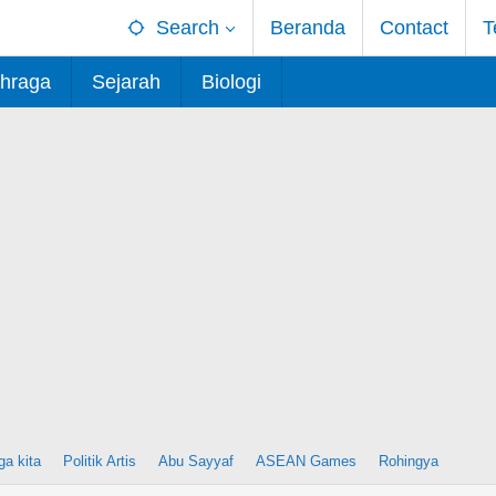
Search
Beranda
Contact
T
hraga
Sejarah
Biologi
ga kita
Politik Artis
Abu Sayyaf
ASEAN Games
Rohingya