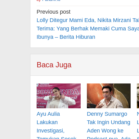
Post
Previous post
navigation
Lolly Ditegur Mami Eda, Nikita Mirzani Ta
Terima: Yang Berhak Memaki Cuma Say
Ibunya – Berita Hiburan
Baca Juga
Ayu Aulia
Denny Sumargo
Lakukan
Tak Ingin Undang
Investigasi,
Aden Wong ke
Temukan Sosok
Podcast-nya, Ada