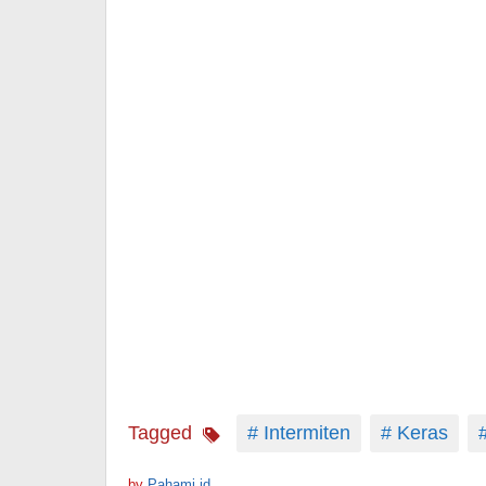
Tagged
# Intermiten
# Keras
#
by
Pahami.id