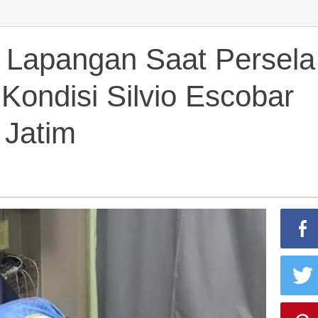
 Lapangan Saat Persela
an
Kondisi Silvio Escobar
 Jatim
t,
k