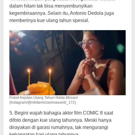
dalam hitam tak bisa menyembunyikan
kegembiraannya. Selain itu, Antonio Dedola juga
memberinya kue ulang tahun spesial.
Potret Kejutan Ulang Tahun Nikita Mirzani
(Instagram/@nikitamirzanimawardi_172)
5. Begini wajah bahagia aktor film COMIC 8 saat
difoto dengan kue ulang tahunnya. Meski hanya
dirayakan di garasi rumahnya, tak mengurangi
kehangatan hari ulang tahunnya.