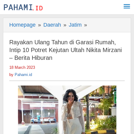
Skip
to
content
Homepage
»
Daerah
»
Jatim
»
Rayakan
Ulang
Tahun
Rayakan Ulang Tahun di Garasi Rumah,
di
Intip 10 Potret Kejutan Ultah Nikita Mirzani
Garasi
– Berita Hiburan
Rumah,
18 March 2023
by
Intip
Pahami.id
by
Pahami.id
10
Potret
Kejutan
Ultah
Nikita
Mirzani
-