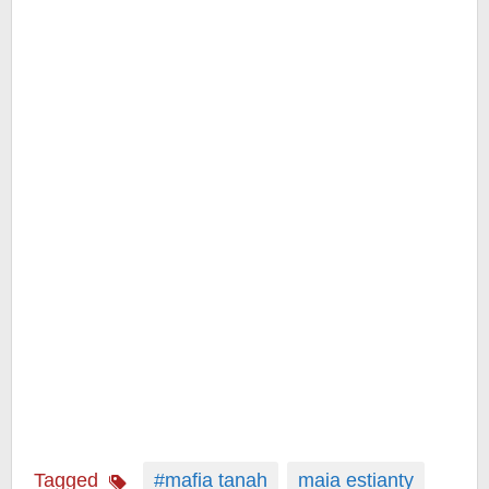
Tagged
#mafia tanah
maia estianty