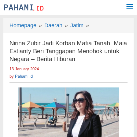
Skip
to
content
Homepage
»
Daerah
»
Jatim
»
Nirina
Zubir
Jadi
Nirina Zubir Jadi Korban Mafia Tanah, Maia
Korban
Estianty Beri Tanggapan Menohok untuk
Mafia
Negara – Berita Hiburan
Tanah,
13 January 2024
by
Maia
Pahami.id
by
Pahami.id
Estianty
Beri
Tanggapan
Menohok
untuk
Negara
-