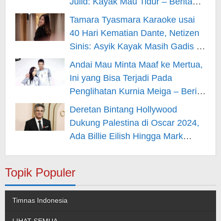
Julid: Kayak Mau Tidur – Berita
Hiburan
Tamara Tyasmara Karaoke usai
40 Hari Kematian Dante, Netizen
Sinis: Asyik Kayak Masih Gadis –
Berita Hiburan
Andai Mau Minta Maaf ke Mertua,
Ini yang Bisa Terjadi Pada
Penglihatan Kurnia Meiga – Berita
Hiburan
Deretan Bintang Hollywood
Dukung Palestina di Oscar 2024,
Ada Billie Eilish Hingga Mark
Rufallo – Berita Hiburan
Topik Populer
Timnas Indonesia