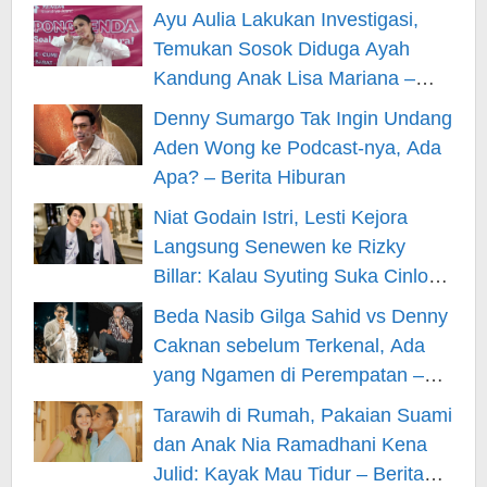
Ayu Aulia Lakukan Investigasi,
Temukan Sosok Diduga Ayah
Kandung Anak Lisa Mariana –
Berita Hiburan
Denny Sumargo Tak Ingin Undang
Aden Wong ke Podcast-nya, Ada
Apa? – Berita Hiburan
Niat Godain Istri, Lesti Kejora
Langsung Senewen ke Rizky
Billar: Kalau Syuting Suka Cinlok?
– Berita Hiburan
Beda Nasib Gilga Sahid vs Denny
Caknan sebelum Terkenal, Ada
yang Ngamen di Perempatan –
Berita Hiburan
Tarawih di Rumah, Pakaian Suami
dan Anak Nia Ramadhani Kena
Julid: Kayak Mau Tidur – Berita