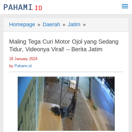
Skip
to
content
Homepage
»
Daerah
»
Jatim
»
Maling
Tega
Curi
Maling Tega Curi Motor Ojol yang Sedang
Motor
Tidur, Videonya Viral! – Berita Jatim
Ojol
18 January 2024
by
yang
Pahami.id
by
Pahami.id
Sedang
Tidur,
Videonya
Viral!
-
Berita
Jatim