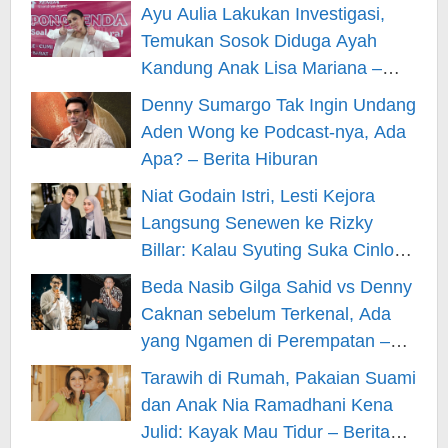
Ayu Aulia Lakukan Investigasi,
Temukan Sosok Diduga Ayah
Kandung Anak Lisa Mariana –
Berita Hiburan
Denny Sumargo Tak Ingin Undang
Aden Wong ke Podcast-nya, Ada
Apa? – Berita Hiburan
Niat Godain Istri, Lesti Kejora
Langsung Senewen ke Rizky
Billar: Kalau Syuting Suka Cinlok?
– Berita Hiburan
Beda Nasib Gilga Sahid vs Denny
Caknan sebelum Terkenal, Ada
yang Ngamen di Perempatan –
Berita Hiburan
Tarawih di Rumah, Pakaian Suami
dan Anak Nia Ramadhani Kena
Julid: Kayak Mau Tidur – Berita