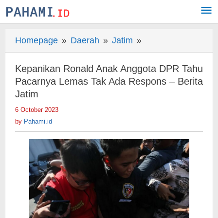
Skip
to
content
Homepage
»
Daerah
»
Jatim
»
Kepanikan
Ronald
Anak
Kepanikan Ronald Anak Anggota DPR Tahu
Anggota
Pacarnya Lemas Tak Ada Respons – Berita
DPR
Jatim
Tahu
6 October 2023
by
Pacarnya
Pahami.id
by
Pahami.id
Lemas
Tak
Ada
Respons
-
Berita
Jatim