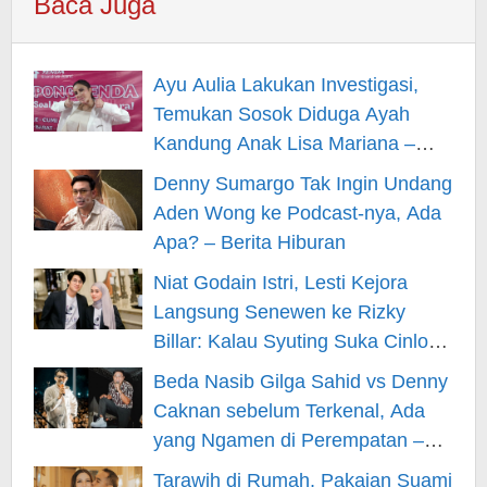
Baca Juga
Ayu Aulia Lakukan Investigasi,
Temukan Sosok Diduga Ayah
Kandung Anak Lisa Mariana –
Berita Hiburan
Denny Sumargo Tak Ingin Undang
Aden Wong ke Podcast-nya, Ada
Apa? – Berita Hiburan
Niat Godain Istri, Lesti Kejora
Langsung Senewen ke Rizky
Billar: Kalau Syuting Suka Cinlok?
– Berita Hiburan
Beda Nasib Gilga Sahid vs Denny
Caknan sebelum Terkenal, Ada
yang Ngamen di Perempatan –
Berita Hiburan
Tarawih di Rumah, Pakaian Suami