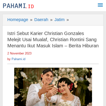
Skip
to
content
Homepage
»
Daerah
»
Jatim
»
Istri
Sebut
Karier
Istri Sebut Karier Christian Gonzales
Christian
Melejit Usai Mualaf, Christian Rontini Sang
Gonzales
Menantu Ikut Masuk Islam – Berita Hiburan
Melejit
2 November 2023
by
Usai
Pahami.id
by
Pahami.id
Mualaf,
Christian
Rontini
Sang
Menantu
Ikut
Masuk