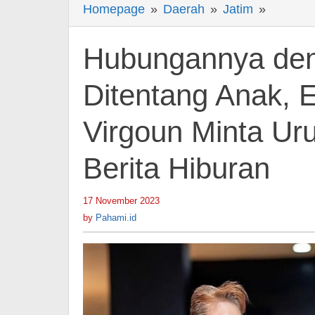
Homepage
»
Daerah
»
Jatim
»
Hubung
dengan
Brondo
Hubungannya de
Ditenta
Anak,
Ditentang Anak, 
Eva
Virgoun Minta Ur
Manuru
Ibunda
Berita Hiburan
Virgoun
Minta
Urus
17 November 2023
by
Pahami.id
Diri
by
Pahami.id
Masing-
Masing
-
Berita
Hiburan