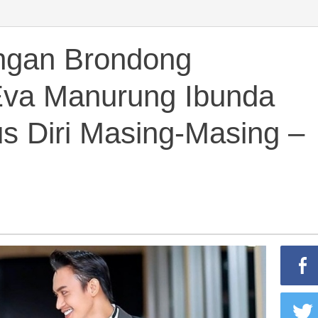
annya
ng
ngan Brondong
ng
Eva Manurung Ibunda
us Diri Masing-Masing –
ng