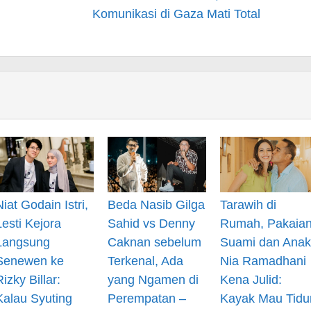
Komunikasi di Gaza Mati Total
Niat Godain Istri,
Beda Nasib Gilga
Tarawih di
Lesti Kejora
Sahid vs Denny
Rumah, Pakaia
Langsung
Caknan sebelum
Suami dan Anak
Senewen ke
Terkenal, Ada
Nia Ramadhani
Rizky Billar:
yang Ngamen di
Kena Julid:
Kalau Syuting
Perempatan –
Kayak Mau Tidu