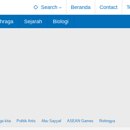
Search
Beranda
Contact
T
hraga
Sejarah
Biologi
ga kita
Politik Artis
Abu Sayyaf
ASEAN Games
Rohingya