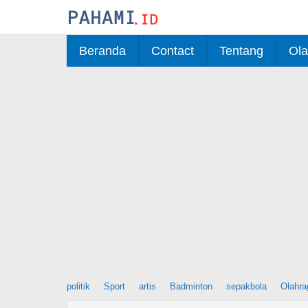
Skip
to
content
Beranda
Contact
Tentang
Ola
politik
Sport
artis
Badminton
sepakbola
Olahra