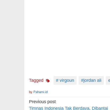
Tagged
# virgoun
#jordan ali
by
Pahami.id
Post
Previous post
navigation
Timnas Indonesia Tak Berdaya, Dibantai