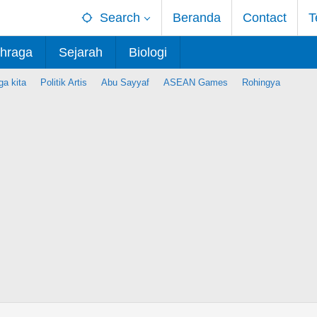
Search
Beranda
Contact
T
hraga
Sejarah
Biologi
ga kita
Politik Artis
Abu Sayyaf
ASEAN Games
Rohingya