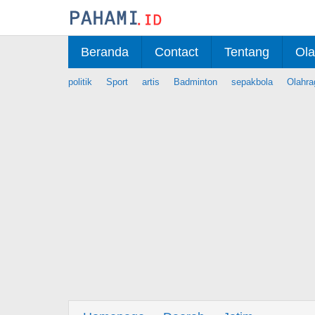
Skip
to
content
Beranda
Contact
Tentang
Ola
politik
Sport
artis
Badminton
sepakbola
Olahra