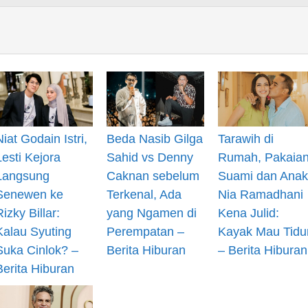
Niat Godain Istri,
Beda Nasib Gilga
Tarawih di
Lesti Kejora
Sahid vs Denny
Rumah, Pakaia
Langsung
Caknan sebelum
Suami dan Anak
Senewen ke
Terkenal, Ada
Nia Ramadhani
Rizky Billar:
yang Ngamen di
Kena Julid:
Kalau Syuting
Perempatan –
Kayak Mau Tidu
Suka Cinlok? –
Berita Hiburan
– Berita Hiburan
Berita Hiburan