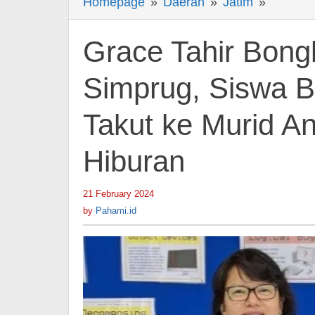
Homepage
»
Daerah
»
Jatim
»
Grace
Tahir
Bongkar
Grace Tahir Bongk
Sisi
Lain
Simprug, Siswa B
Binus
Takut ke Murid An
Simprug
Siswa
Hiburan
Bicara
Kasar
hingga
21 February 2024
by
Pahami.id
Guru
by
Pahami.id
Takut
ke
Murid
Anak
Pejabat