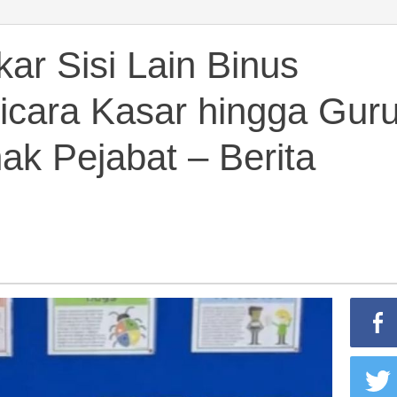
ar Sisi Lain Binus
icara Kasar hingga Gur
ak Pejabat – Berita
,