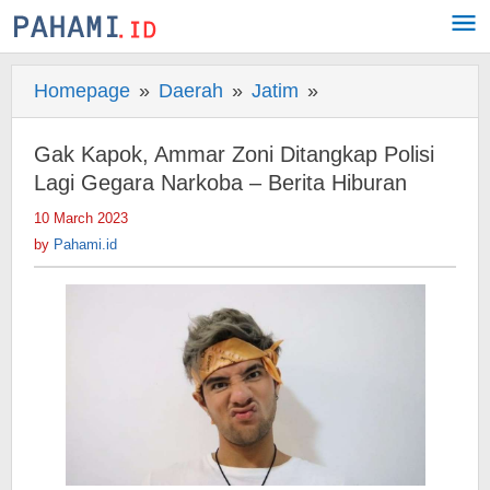
Skip
to
content
Homepage
»
Daerah
»
Jatim
»
Gak
Kapok,
Ammar
Gak Kapok, Ammar Zoni Ditangkap Polisi
Zoni
Lagi Gegara Narkoba – Berita Hiburan
Ditangkap
10 March 2023
by
Polisi
Pahami.id
by
Pahami.id
Lagi
Gegara
Narkoba
-
Berita
Hiburan