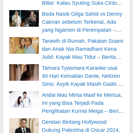
Billar: Kalau Syuting Suka Cinlok?
– Berita Hiburan
Beda Nasib Gilga Sahid vs Denny
Caknan sebelum Terkenal, Ada
yang Ngamen di Perempatan –
Berita Hiburan
Tarawih di Rumah, Pakaian Suami
dan Anak Nia Ramadhani Kena
Julid: Kayak Mau Tidur – Berita
Hiburan
Tamara Tyasmara Karaoke usai
40 Hari Kematian Dante, Netizen
Sinis: Asyik Kayak Masih Gadis –
Berita Hiburan
Andai Mau Minta Maaf ke Mertua,
Ini yang Bisa Terjadi Pada
Penglihatan Kurnia Meiga – Berita
Hiburan
Deretan Bintang Hollywood
Dukung Palestina di Oscar 2024,